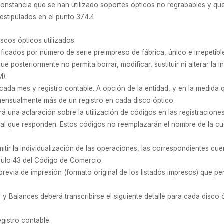
 constancia que se han utilizado soportes ópticos no regrabables y qu
stipulados en el punto 37.4.4.
scos ópticos utilizados.
ificados por número de serie preimpreso de fábrica, único e irrepetibl
ue posteriormente no permita borrar, modificar, sustituir ni alterar la
M).
 cada mes y registro contable. A opción de la entidad, y en la medida
 mensualmente más de un registro en cada disco óptico.
á una aclaración sobre la utilización de códigos en las registracion
al que responden. Estos códigos no reemplazarán el nombre de la cu
mitir la individualización de las operaciones, las correspondientes c
tículo 43 del Código de Comercio.
evia de impresión (formato original de los listados impresos) que permi
 y Balances deberá transcribirse el siguiente detalle para cada disco 
gistro contable.