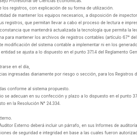
nsejo Profesional de Ciencias Económicas.
los registros, con explicación de su forma de utilización.
ntidad de mantener los equipos necesarios, a disposición de inspector
s registros, que permitan llevar a cabo el proceso de lectura e impre
constancia que mantendrá actualizada la tecnología que permita la lec
na para mantener los archivos de registros contables (artículo 67° d
te modificación del sistema contable a implementar ni en los generado
entidad se ajusta a lo dispuesto en el punto 37.1.4 del Reglamento Ge
rarse en el día,
ncias ingresadas diariamente por riesgo o sección, para los Registros 
adas conforme al sistema propuesto.
ario se adecuan en su confección y plazo a lo dispuesto en el punto 37.
to en la Resolución N° 24.334.
xterno.
 Auditor Externo deberá incluir un párrafo, en sus Informes de auditorí
ciones de seguridad e integridad en base a las cuales fueron autoriza