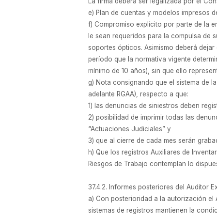
La firma deberá ser legalizada por el Co
e) Plan de cuentas y modelos impresos de 
f) Compromiso explícito por parte de la e
le sean requeridos para la compulsa de su
soportes ópticos. Asimismo deberá dejar 
período que la normativa vigente determi
mínimo de 10 años), sin que ello represen
g) Nota consignando que el sistema de la 
adelante RGAA), respecto a que:
1) las denuncias de siniestros deben regist
2) posibilidad de imprimir todas las denu
“Actuaciones Judiciales” y
3) que al cierre de cada mes serán grab
h) Que los registros Auxiliares de Invent
Riesgos de Trabajo contemplan lo dispues
37.4.2. Informes posteriores del Auditor E
a) Con posterioridad a la autorización el
sistemas de registros mantienen la condi