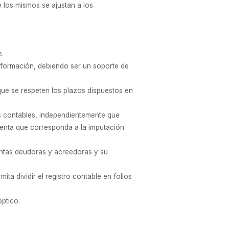
e los mismos se ajustan a los
e.
 información, debiendo ser un soporte de
 que se respeten los plazos dispuestos en
es contables, independientemente que
enta que corresponda a la imputación
uentas deudoras y acreedoras y su
ta dividir el registro contable en folios
óptico: