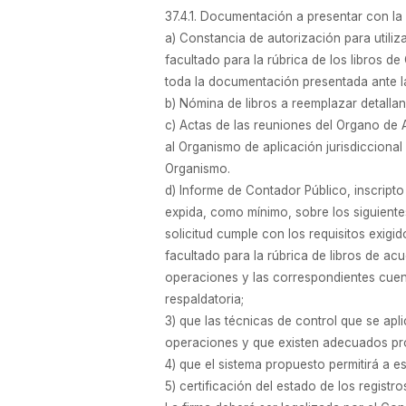
37.4.1. Documentación a presentar con la 
a) Constancia de autorización para utiliz
facultado para la rúbrica de los libros d
toda la documentación presentada ante la
b) Nómina de libros a reemplazar detalla
c) Actas de las reuniones del Organo de A
al Organismo de aplicación jurisdiccional
Organismo.
d) Informe de Contador Público, inscrip
expida, como mínimo, sobre los siguientes
solicitud cumple con los requisitos exigi
facultado para la rúbrica de libros de acu
operaciones y las correspondientes cuen
respaldatoria;
3) que las técnicas de control que se apl
operaciones y que existen adecuados proc
4) que el sistema propuesto permitirá a 
5) certificación del estado de los registro