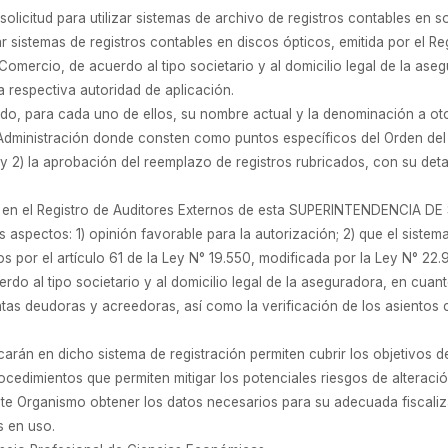
solicitud para utilizar sistemas de archivo de registros contables en s
ar sistemas de registros contables en discos ópticos, emitida por el 
e Comercio, de acuerdo al tipo societario y al domicilio legal de la 
 respectiva autoridad de aplicación.
ndo, para cada uno de ellos, su nombre actual y la denominación a ot
dministración donde consten como puntos específicos del Orden del Día
 y 2) la aprobación del reemplazo de registros rubricados, con su detal
to en el Registro de Auditores Externos de esta SUPERINTENDENCIA 
 aspectos: 1) opinión favorable para la autorización; 2) que el sistema
dos por el artículo 61 de la Ley N° 19.550, modificada por la Ley N° 2
erdo al tipo societario y al domicilio legal de la aseguradora, en cuanto
tas deudoras y acreedoras, así como la verificación de los asiento
icarán en dicho sistema de registración permiten cubrir los objetivos 
edimientos que permiten mitigar los potenciales riesgos de alteración
este Organismo obtener los datos necesarios para su adecuada fiscaliz
s en uso.