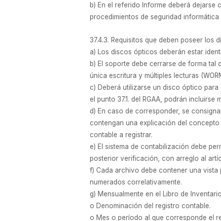
b) En el referido Informe deberá dejarse
procedimientos de seguridad informática e
37.4.3. Requisitos que deben poseer los di
a) Los discos ópticos deberán estar ident
b) El soporte debe cerrarse de forma tal q
única escritura y múltiples lecturas (WOR
c) Deberá utilizarse un disco óptico para
el punto 37.1. del RGAA, podrán incluirse
d) En caso de corresponder, se consignar
contengan una explicación del concepto 
contable a registrar.
e) El sistema de contabilización debe per
posterior verificación, con arreglo al ar
f) Cada archivo debe contener una vista pr
numerados correlativamente.
g) Mensualmente en el Libro de Inventario
o Denominación del registro contable.
o Mes o período al que corresponde el re