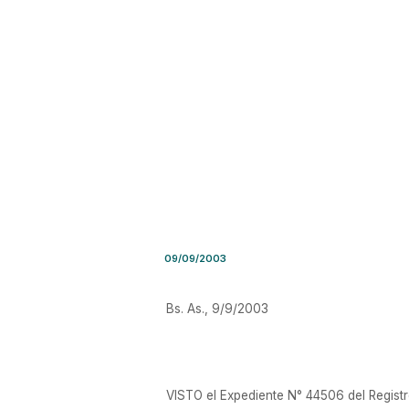
Resolución SSN Nro. 29.458
09/09/2003
Bs. As., 9/9/2003
VISTO el Expediente N° 44506 del Regis