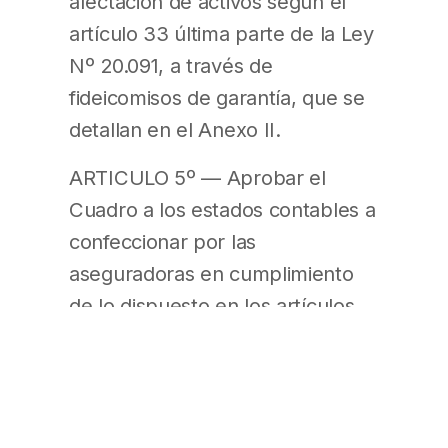
afectación de activos según el
artículo 33 última parte de la Ley
Nº 20.091, a través de
fideicomisos de garantía, que se
detallan en el Anexo II.
ARTICULO 5º — Aprobar el
Cuadro a los estados contables a
confeccionar por las
aseguradoras en cumplimiento
de lo dispuesto en los artículos
3º y 4º, según modelo que se
adjunta como Anexo III.
ARTICULO 6º — Las entidades