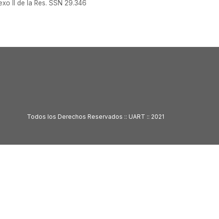
Anexo II de la Res. SSN 29.346
Todos los Derechos Reservados :: UART :: 2021