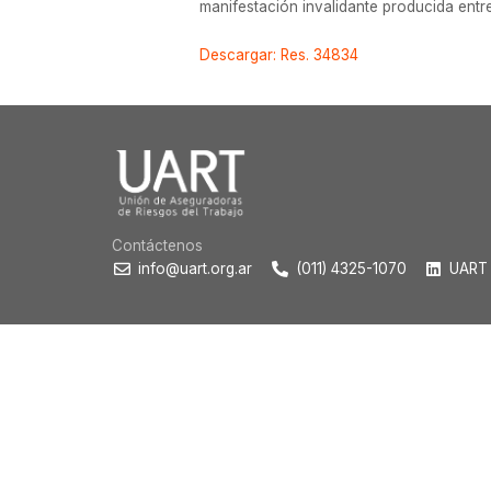
manifestación invalidante producida entre
Descargar: Res. 34834
Contáctenos
info@uart.org.ar
(011) 4325-1070
UART 