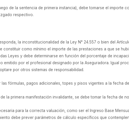
luego de la sentencia de primera instancia), debe tomarse el importe
uzgado respectivo.
ponda, la inconstitucionalidad de la Ley N° 24.557 o bien del Artícu
de constituir como mínimo el importe de las prestaciones a que se hub
tadas Leyes y debe determinarse en función del porcentaje de incapac
co emitido por el profesional designado por la Aseguradora. Igual p
 optare por otros sistemas de responsabilidad.
as fórmulas, pagos adicionales, topes y pisos vigentes a la fecha de 
de la primera manifestación invalidante, se debe tomar la fecha de no
esaria para la correcta valuación, como ser el Ingreso Base Mensual
miento debe prever parámetros de cálculo específicos que contemplen 