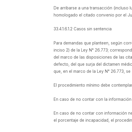
De arribarse a una transacción (incluso 
homologado el citado convenio por el J
33.4.1.6.1.2 Casos sin sentencia
Para demandas que planteen, según corres
inciso 2) de la Ley N° 26.773; correspon
del marco de las disposiciones de las ci
defecto, del que surja del dictamen médi
que, en el marco de la Ley N° 26.773, se
El procedimiento mínimo debe contemplar l
En caso de no contar con la información 
En caso de no contar con información nec
el porcentaje de incapacidad, el procedi