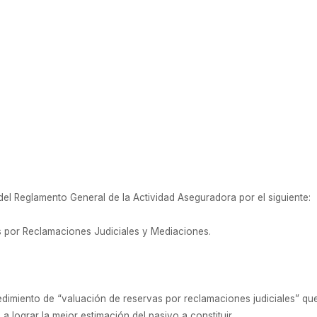
 del Reglamento General de la Actividad Aseguradora por el siguiente:
os por Reclamaciones Judiciales y Mediaciones.
dimiento de “valuación de reservas por reclamaciones judiciales” qu
a lograr la mejor estimación del pasivo a constituir.