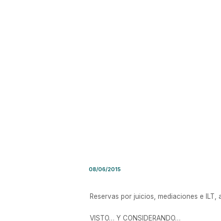
Resolución SSN Nro. 39.214 
08/06/2015
Reservas por juicios, mediaciones e ILT, 
VISTO… Y CONSIDERANDO…