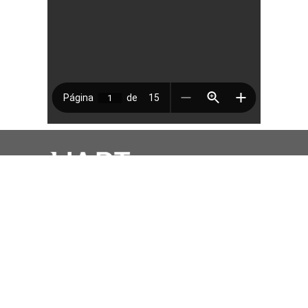
Contáctenos
info@uart.org.ar
(011) 4325-1070
UART - Linkedin