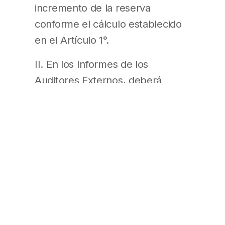
incremento de la reserva
conforme el cálculo establecido
en el Artículo 1°.
II. En los Informes de los
Auditores Externos, deberá
consignarse que se ha procedido
a verificar los cálculos de los
importes correspondientes a los
saldos a amortizar de cada
período y que los mismos han
sido determinados de acuerdo
con las disposiciones de la
presente Resolución.