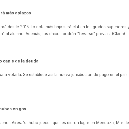
abrá más aplazos
cará desde 2015. La nota más baja será el 4 en los grados superiores y 
” al alumno. Además, los chicos podrán “llevarse” previas. (Clarín)
vo canje de la deuda
a a votarla. Se establece así la nueva jurisdicción de pago en el país
subas en gas
uenos Aires. Ya hubo jueces que les dieron lugar en Mendoza, Mar de