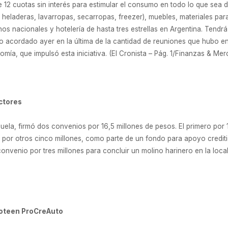
e 12 cuotas sin interés para estimular el consumo en todo lo que sea de
heladeras, lavarropas, secarropas, freezer), muebles, materiales para
inos nacionales y hotelería de hasta tres estrellas en Argentina. Tend
o acordado ayer en la última de la cantidad de reuniones que hubo ent
nomía, que impulsó esta iniciativa. (El Cronista – Pág. 1/Finanzas & Me
ctores
uela, firmó dos convenios por 16,5 millones de pesos. El primero por 11
por otros cinco millones, como parte de un fondo para apoyo crediti
onvenio por tres millones para concluir un molino harinero en la loc
coteen ProCreAuto