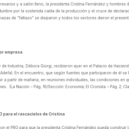
esarios y a salón lleno, la presidenta Cristina Fernández y hombres d
idumbre por la sostenida caída de la producción y el cruce de declara
azas de “faltazo” se disiparon y todos los sectores dieron el presente
 por empresa
y de Industria, Débora Giorgi, recibieron ayer en el Palacio de Hacien
efa). En el encuentro, que según fuentes que participaron de él se ll
r a partir de mañana, en reuniones individuales, las condiciones en 
mes. (La Nación – Pág. 16/Sección: Economía; El Cronista – Pág. 2; Cla
O para el rascacielos de Cristina
on el PRO para que la presidenta Cristina Fernández pueda construir la