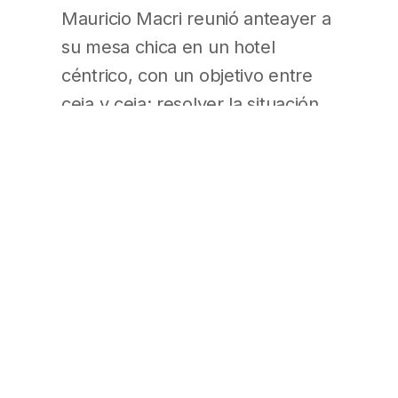
Mauricio Macri reunió anteayer a
su mesa chica en un hotel
céntrico, con un objetivo entre
ceja y ceja: resolver la situación
política y electoral inmediata de
Gabriela Michetti , convertida hoy
en el máximo enigma, de cara al
decisivo calendario electoral que
se avecina. Rodríguez Larreta
estuvo en el encuentro (La
Nación – Pág. 24/Sección
Política)