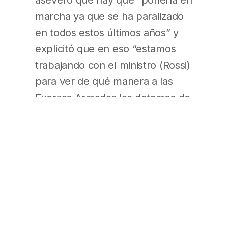
marcha ya que se ha paralizado
en todos estos últimos años” y
explicitó que en eso “estamos
trabajando con el ministro (Rossi)
para ver de qué manera a las
Fuerzas Armadas las dotamos de
lo que hace falta para poder
defender la soberanía argentina”
(BAE, pág. 14)
Empresas
Recorte de plantilla podría
costar a Nike hasta US$250