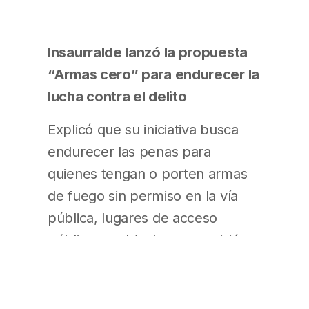
Insaurralde lanzó la propuesta
“Armas cero” para endurecer la
lucha contra el delito
Explicó que su iniciativa busca
endurecer las penas para
quienes tengan o porten armas
de fuego sin permiso en la vía
pública, lugares de acceso
público o vehículos, con prisión
efectiva en todos los casos, sin
importar el calibre. Como
intendente y ahora como