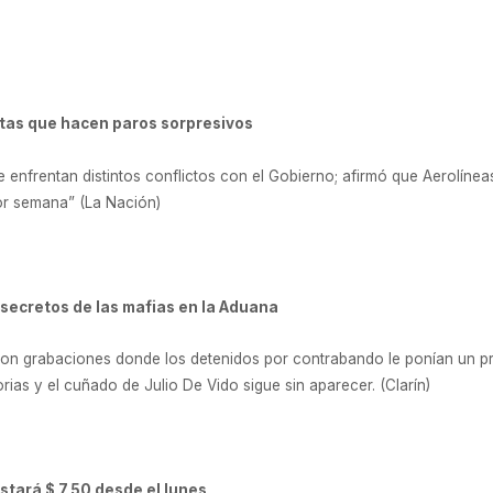
istas que hacen paros sorpresivos
e enfrentan distintos conflictos con el Gobierno; afirmó que Aerolínea
por semana” (La Nación)
s secretos de las mafias en la Aduana
con grabaciones donde los detenidos por contrabando le ponían un p
ias y el cuñado de Julio De Vido sigue sin aparecer. (Clarín)
ostará $ 7,50 desde el lunes