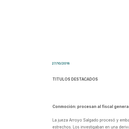
Síntesis de Prensa – Jueves
27/10/2016
TITULOS DESTACADOS
Conmoción: procesan al fiscal general
La jueza Arroyo Salgado procesó y embar
estrechos. Los investigaban en una deriv