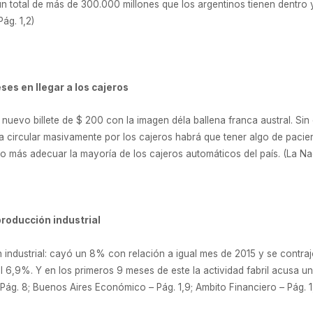
n total de más de 300.000 millones que los argentinos tienen dentro y
ág. 1,2)
ses en llegar a los cajeros
nuevo billete de $ 200 con la imagen déla ballena franca austral. Sin
circular masivamente por los cajeros habrá que tener algo de pacien
 más adecuar la mayoría de los cajeros automáticos del país. (La Nac
producción industrial
industrial: cayó un 8% con relación a igual mes de 2015 y se contraj
 del 6,9%. Y en los primeros 9 meses de este la actividad fabril acusa 
– Pág. 8; Buenos Aires Económico – Pág. 1,9; Ambito Financiero – Pág. 1,