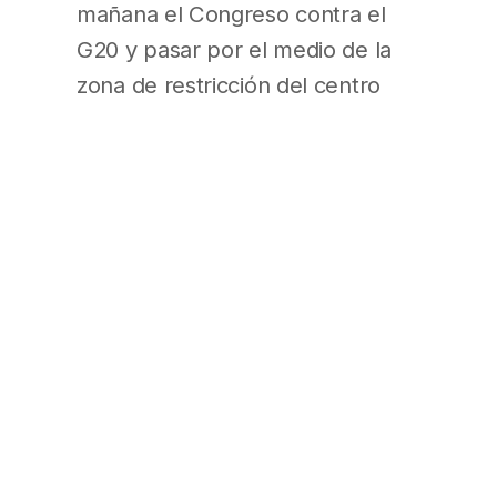
mañana el Congreso contra el
G20 y pasar por el medio de la
zona de restricción del centro
porteño (por Avenida de Mayo),
pero advirtió que debe ser `sin
caras tapadas` ni violencia. Las
organizaciones que forman la
`Confluencia Fuera G20-FMI`, en
tanto, aceptaron el recorrido que
les habilitó el Gobierno, pero se
quejaron porque -según
recordaron- su objetivo era llegar
`hasta el Obelisco, que es
común, corriente y tiene un valor