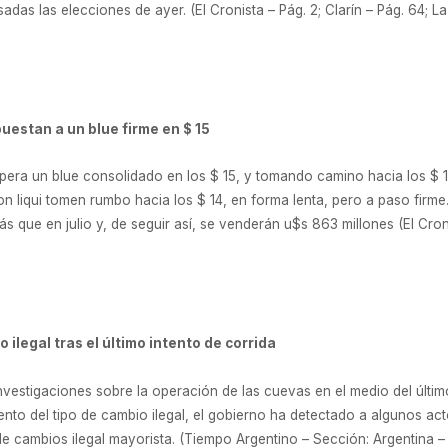
das las elecciones de ayer. (El Cronista – Pág. 2; Clarín – Pág. 64; 
apuestan a un blue firme en $ 15
 espera un blue consolidado en los $ 15, y tomando camino hacia los $ 1
on liqui tomen rumbo hacia los $ 14, en forma lenta, pero a paso fir
 que en julio y, de seguir así, se venderán u$s 863 millones (El Cr
 ilegal tras el último intento de corrida
vestigaciones sobre la operación de las cuevas en el medio del último
iento del tipo de cambio ilegal, el gobierno ha detectado a algunos ac
 cambios ilegal mayorista. (Tiempo Argentino – Sección: Argentina –