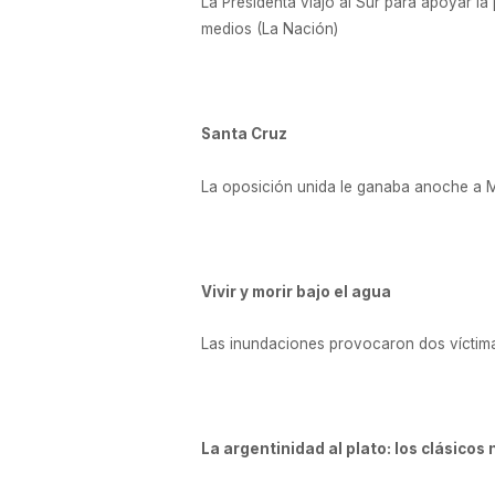
La Presidenta viajó al Sur para apoyar la 
medios (La Nación)
Santa Cruz
La oposición unida le ganaba anoche a Má
Vivir y morir bajo el agua
Las inundaciones provocaron dos víctima
La argentinidad al plato: los clásico