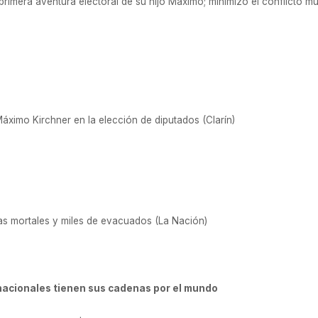
primera aventura electoral de su hijo Máximo; minimizó el conflicto muni
ximo Kirchner en la elección de diputados (Clarín)
s mortales y miles de evacuados (La Nación)
s nacionales tienen sus cadenas por el mundo