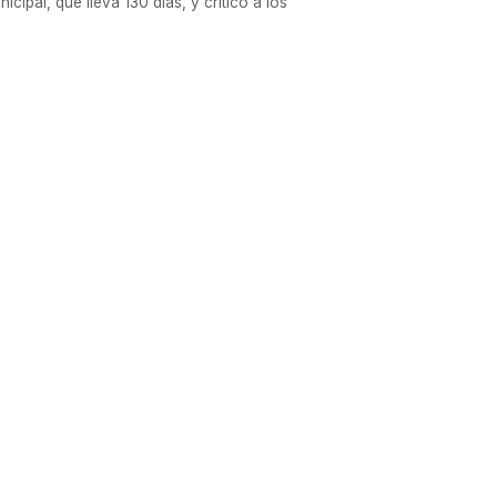
cipal, que lleva 130 días, y criticó a los