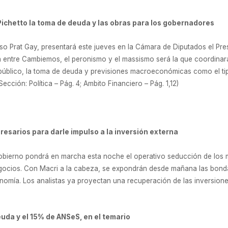
Pichetto la toma de deuda y las obras para los gobernadores
nso Prat Gay, presentará este jueves en la Cámara de Diputados el Pre
entre Cambiemos, el peronismo y el massismo será la que coordinará e
to público, la toma de deuda y previsiones macroeconómicas como el t
ección: Política – Pág. 4; Ambito Financiero – Pág. 1,12)
resarios para darle impulso a la inversión externa
Gobierno pondrá en marcha esta noche el operativo seducción de los
egocios. Con Macri a la cabeza, se expondrán desde mañana las bondad
omía. Los analistas ya proyectan una recuperación de las inversiones.
euda y el 15% de ANSeS, en el temario