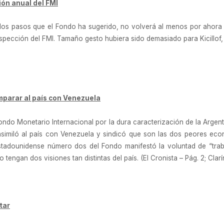
ión anual del FMI
los pasos que el Fondo ha sugerido, no volverá al menos por ahora a
nspección del FMI. Tamaño gesto hubiera sido demasiado para Kicillof,
mparar al país con Venezuela
 Fondo Monetario Internacional por la dura caracterización de la Arge
similó al país con Venezuela y sindicó que son las dos peores econ
stadounidense número dos del Fondo manifestó la voluntad de “trabaj
o tengan dos visiones tan distintas del país. (El Cronista – Pág. 2; Clarí
tar