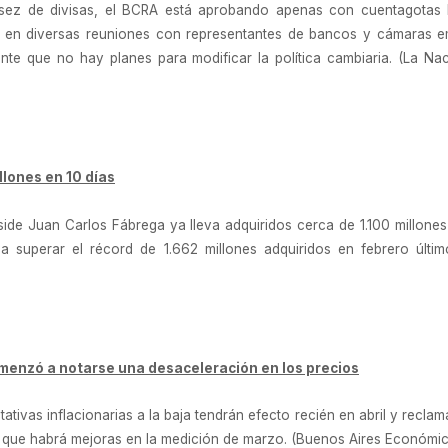
ez de divisas, el BCRA está aprobando apenas con cuentagotas l
, en diversas reuniones con representantes de bancos y cámaras em
ente que no hay planes para modificar la política cambiaria. (La N
lones en 10 días
eside Juan Carlos Fábrega ya lleva adquiridos cerca de 1.100 millon
a superar el récord de 1.662 millones adquiridos en febrero últi
menzó a notarse una desaceleración en los precios
ativas inflacionarias a la baja tendrán efecto recién en abril y recla
n que habrá mejoras en la medición de marzo. (Buenos Aires Económic