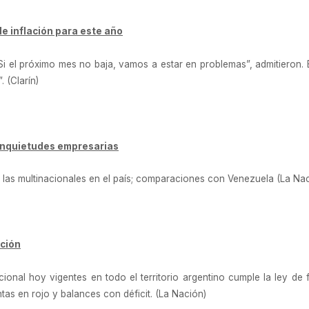
e inflación para este año
“Si el próximo mes no baja, vamos a estar en problemas”, admitieron.
. (Clarín)
sa inquietudes empresarias
las multinacionales en el país; comparaciones con Venezuela (La Na
cción
onal hoy vigentes en todo el territorio argentino cumple la ley de fi
as en rojo y balances con déficit. (La Nación)