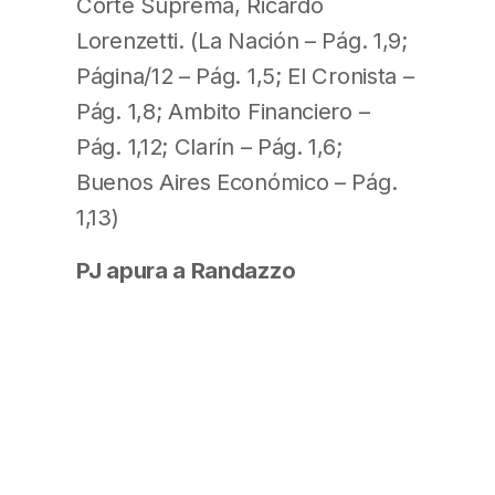
Corte Suprema, Ricardo
Lorenzetti. (La Nación – Pág. 1,9;
Página/12 – Pág. 1,5; El Cronista –
Pág. 1,8; Ambito Financiero –
Pág. 1,12; Clarín – Pág. 1,6;
Buenos Aires Económico – Pág.
1,13)
PJ apura a Randazzo
Un sector del PJ bonaerense,
que se ilusiona con Florencio
Randazzo, comenzó a presionar
para que el exministro K
confirme su candidatura y salga a