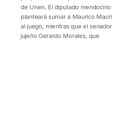
de Unen. El diputado mendocino
planteará sumar a Maurico Macri
al juego, mientras que el senador
jujeño Gerardo Morales, que
suele tener opiniones similares a
las del jefe partidario, planteará
una “interna ampliada” entre
todos los referentes de la
oposición, lo que supondría
sumar a Sergio Massa al combo
anterior. (Buenos Aires
Económico – Pág. 12/Sección
Política; El Cronista – Pág. 8;
Página/12 – Pág. 7; Ambito