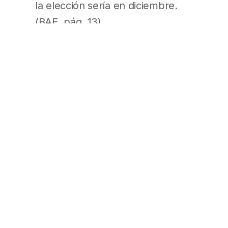
la elección sería en diciembre.
(BAE, pág. 13)
Empresas
Juez aprueba vender a OCA en
más de u$s 25 millones
Ex ejecutivos de Cristóbal López
proponen pagar u$s 18,5
millones de deudas y anticipar,
en pesos, u$s 5,28 millones de