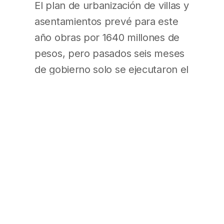
El plan de urbanización de villas y
asentamientos prevé para este
año obras por 1640 millones de
pesos, pero pasados seis meses
de gobierno solo se ejecutaron el
14 por ciento de las partidas. Al
programa de salud sexual y
reproductiva le fue peor: el
Ministerio de Salud solo utilizó el
0,96 por ciento del presupuesto
que autorizó el Congreso para la
distribución de anticonceptivos y
charlas informativas, 1 millón 540
mil pesos sobre 163 millones