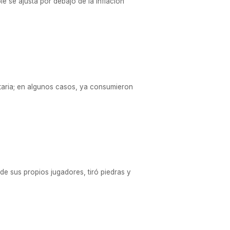
le se ajusta por debajo de la inflación
staria; en algunos casos, ya consumieron
de sus propios jugadores, tiró piedras y