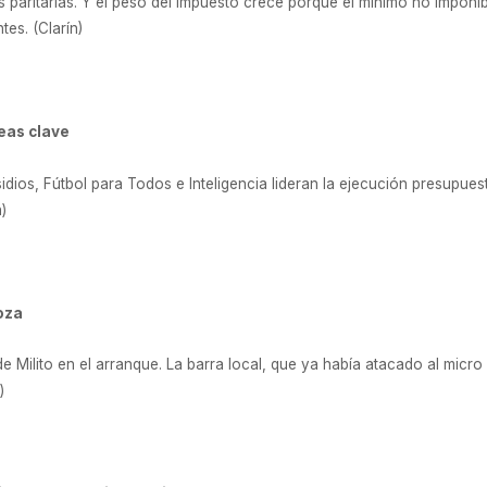
s paritarias. Y el peso del impuesto crece porque el mínimo no imponib
tes. (Clarín)
eas clave
idios, Fútbol para Todos e Inteligencia lideran la ejecución presupue
)
oza
Milito en el arranque. La barra local, que ya había atacado al micro 
)