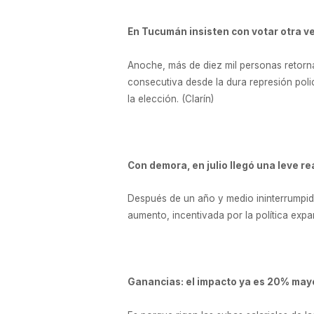
En Tucumán insisten con votar otra v
Anoche, más de diez mil personas retorna
consecutiva desde la dura represión polic
la elección. (Clarín)
Con demora, en julio llegó una leve r
Después de un año y medio ininterrumpido
aumento, incentivada por la política expa
Ganancias: el impacto ya es 20% may