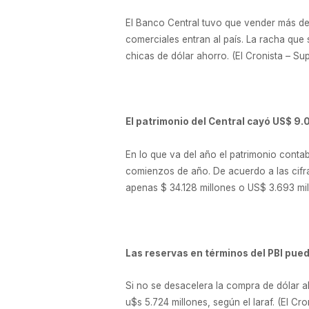
El Banco Central tuvo que vender más de
comerciales entran al país. La racha que
chicas de dólar ahorro. (El Cronista – S
El patrimonio del Central cayó US$ 9.
En lo que va del año el patrimonio conta
comienzos de año. De acuerdo a las cifras
apenas $ 34.128 millones o US$ 3.693 mill
Las reservas en términos del PBI puede
Si no se desacelera la compra de dólar ah
u$s 5.724 millones, según el Iaraf. (El Cro