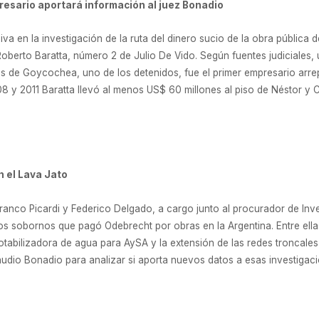
resario aportará información al juez Bonadio
 en la investigación de la ruta del dinero sucio de la obra pública d
berto Baratta, número 2 de Julio De Vido. Según fuentes judiciales, 
os de Goycochea, uno de los detenidos, fue el primer empresario arr
 y 2011 Baratta llevó al menos US$ 60 millones al piso de Néstor y Cr
n el Lava Jato
Franco Picardi y Federico Delgado, a cargo junto al procurador de Inv
os sobornos que pagó Odebrecht por obras en la Argentina. Entre ellas
potabilizadora de agua para AySA y la extensión de las redes troncale
udio Bonadio para analizar si aporta nuevos datos a esas investigacio