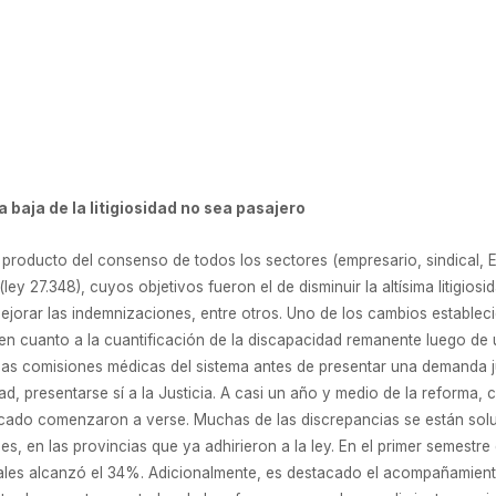
a baja de la litigiosidad no sea pasajero
7, producto del consenso de todos los sectores (empresario, sindical
(ley 27.348), cuyos objetivos fueron el de disminuir la altísima litigi
ejorar las indemnizaciones, entre otros. Uno de los cambios establec
en cuanto a la cuantificación de la discapacidad remanente luego de u
 las comisiones médicas del sistema antes de presentar una demanda ju
d, presentarse sí a la Justicia. A casi un año y medio de la reforma, 
uscado comenzaron a verse. Muchas de las discrepancias se están sol
es, en las provincias que ya adhirieron a la ley. En el primer semestre 
les alcanzó el 34%. Adicionalmente, es destacado el acompañamiento