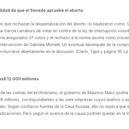
bilidad de que el Senado apruebe el aborto
s que rechazan la despenalización del aborto -lo bautizaron como `
vina García Larraburu de votar en contra de la ley de interrupción volu
endría asegurados 37 votos y el rechazo a la norma asoma como irrever
intervención de Gabriela Michetti. Un eventual desempate de la vicepr
volucrarse abiertamente en la discusión. (Clarín, Tapa y página 16; L
us$ 12.000 millones
e las coimas del kirchnerismo, el gobierno de Mauricio Macri podría 
968 millones, correspondientes a las siete empresas cuyos dueños o e
dio. Según confiaron fuentes de la Casa Rosada, ello no implica que el
judicaciones. Pero según el avance de la causa podrían quedar en la m