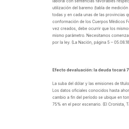
laboral con sentencias favorables respec
utilización del baremo (tabla de medició
todas y en cada unas de las provincias q
conformación de los Cuerpos Médicos Foren
vez creados, debe ocurrir que los mismo
mismo parámetro. Necesitamos comenzar a
por la ley. (La Nación, página 5 – 05.08.18
Efecto devaluación: la deuda tocará 70
La suba del dólar y las emisiones de títu
Los datos oficiales conocidos hasta ahora
cambio a fin del período se ubique en tor
75% en el peor escenario. (El Cronista, T