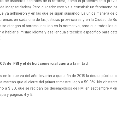
to de aspectos centrales de la reforma, como el procedimiento previo
n de incapacidades). Pero cuidado: esto va a constituir un fenómeno p
ue ya adhirieron y en las que se sigan sumando. La única manera de 
ses en cada una de las justicias provinciales y en la Ciudad de Bueno
s se atengan al baremo incluido en la normativa, para que todos los 
 hablar el mismo idioma y ese lenguaje técnico específico para det
)
% del PBI y el déficit comercial caerá a la mitad
los en lo que va del año llevarán a que a fin de 2018 la deuda pública
 marcan que al cierre del primer trimestre llegó a 59,3%. No obstante,
no a $ 30, que se reciban los desembolsos de FMI en septiembre y dicie
apa y páginas 4 y 5)