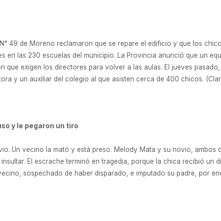
 N° 49 de Moreno reclamaron que se repare el edificio y que los chi
s en las 230 escuelas del municipio. La Provincia anunció que un eq
ión que exigen los directores para volver a las aulas. El jueves pasa
ora y un auxiliar del colegio al que asisten cerca de 400 chicos. (Cla
so y le pegaron un tiro
io. Un vecino la mató y está preso. Melody Mata y su novio, ambos d
sultar. El escrache terminó en tragedia, porque la chica recibió un d
vecino, sospechado de haber disparado, e imputado su padre, por encu