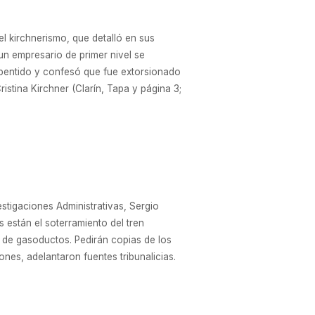
el kirchnerismo, que detalló en sus
un empresario de primer nivel se
epentido y confesó que fue extorsionado
istina Kirchner (Clarín, Tapa y página 3;
estigaciones Administrativas, Sergio
 están el soterramiento del tren
s de gasoductos. Pedirán copias de los
nes, adelantaron fuentes tribunalicias.