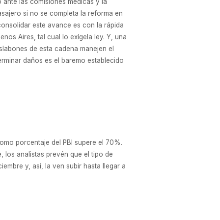
 ante las comisiones médicas y la
asajero si no se completa la reforma en
consolidar este avance es con la rápida
s Aires, tal cual lo exígela ley. Y, una
eslabones de esta cadena manejen el
erminar daños es el baremo establecido
 como porcentaje del PBI supere el 70%.
 los analistas prevén que el tipo de
mbre y, así, la ven subir hasta llegar a