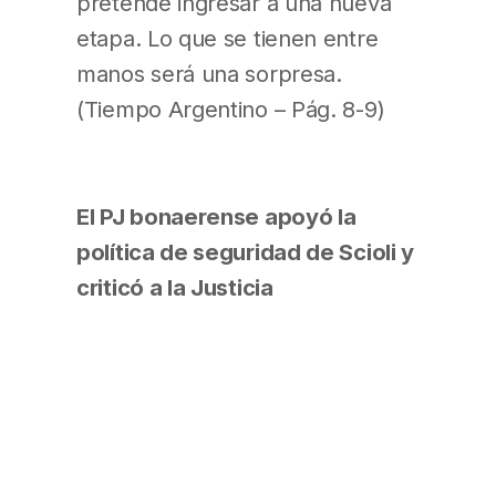
pretende ingresar a una nueva
etapa. Lo que se tienen entre
manos será una sorpresa.
(Tiempo Argentino – Pág. 8-9)
El PJ bonaerense apoyó la
política de seguridad de Scioli y
criticó a la Justicia
En la sexta sección electoral se
realizó IV encuentro de Reflexión
y Debate del cual participaron el
presidente del PJ bonaerense,
Fernando Espinoza, el