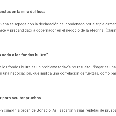
pistas en la mira del fiscal
ovena se agrega con la declaración del condenado por el triple cirme
inete y precandidato a gobernador en el negocio de la efedrina. (Clarí
es nada a los fondos buitre”
e los fondos buitre es un problema todavía no resuelto. “Pagar es un
n una negociación, que implica una correlación de fuerzas, como pasó
r para ocultar pruebas
n cumplir la orden de Bonadío. Así, sacaron valijas repletas de pruebas