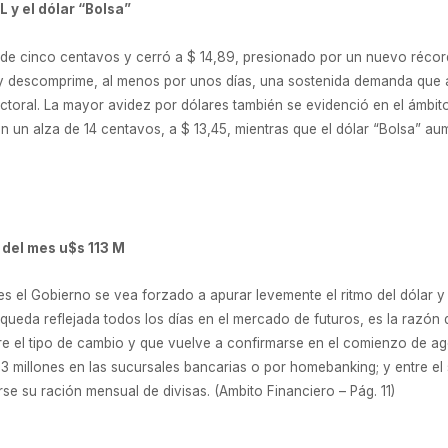
L y el dólar “Bolsa”
ja de cinco centavos y cerró a $ 14,89, presionado por un nuevo récor
 y descomprime, al menos por unos días, una sostenida demanda que 
oral. La mayor avidez por dólares también se evidenció en el ámbito b
 con un alza de 14 centavos, a $ 13,45, mientras que el dólar “Bolsa” a
 del mes u$s 113 M
es el Gobierno se vea forzado a apurar levemente el ritmo del dólar 
queda reflejada todos los días en el mercado de futuros, es la razón
el tipo de cambio y que vuelve a confirmarse en el comienzo de agost
 millones en las sucursales bancarias o por homebanking; y entre e
rse su ración mensual de divisas. (Ambito Financiero – Pág. 11)