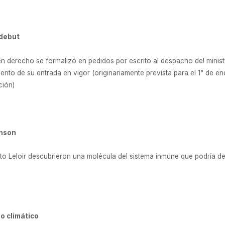
 debut
en derecho se formalizó en pedidos por escrito al despacho del minis
miento de su entrada en vigor (originariamente prevista para el 1° de 
ción)
inson
tuto Leloir descubrieron una molécula del sistema inmune que podría d
o climático