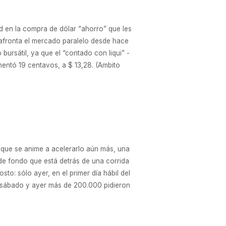
d en la compra de dólar “ahorro” que les
afronta el mercado paralelo desde hace
ursátil, ya que el “contado con liqui” -
umentó 19 centavos, a $ 13,28. (Ambito
y que se anime a acelerarlo aún más, una
 de fondo que está detrás de una corrida
o: sólo ayer, en el primer día hábil del
l sábado y ayer más de 200.000 pidieron