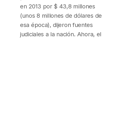
en 2013 por $ 43,8 millones
(unos 8 millones de dólares de
esa época), dijeron fuentes
judiciales a la nación. Ahora, el
juez federal Julián Ercolini deberá
resolver si cita alajefa de los
fiscales, que integra la
agrupación filokirchnerista
Justicia Legítima. (La Nación,
pág.1 y 8; El Cronista, pág.1 y 8;
Clarín, pág.1 y 12)
Procesaron a Sabbatella por