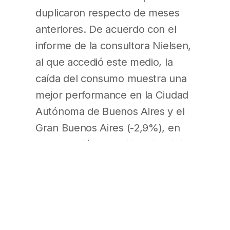
duplicaron respecto de meses
anteriores. De acuerdo con el
informe de la consultora Nielsen,
al que accedió este medio, la
caída del consumo muestra una
mejor performance en la Ciudad
Autónoma de Buenos Aires y el
Gran Buenos Aires (-2,9%), en
comparación con el interior del
país (-3,9 por ciento). Si se
toman en cuenta las categorías
de productos, debido a la
participación de planes como
Productos Esenciales, una parte