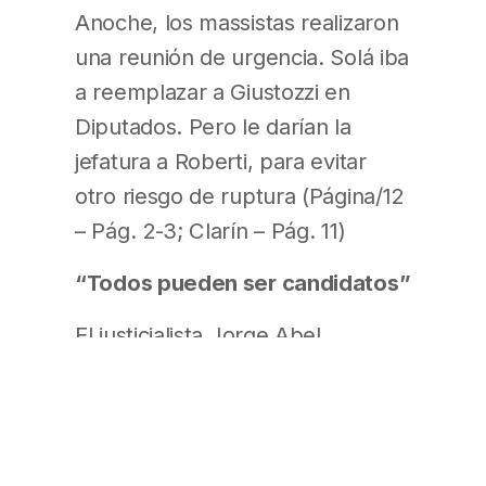
Anoche, los massistas realizaron
una reunión de urgencia. Solá iba
a reemplazar a Giustozzi en
Diputados. Pero le darían la
jefatura a Roberti, para evitar
otro riesgo de ruptura (Página/12
– Pág. 2-3; Clarín – Pág. 11)
“Todos pueden ser candidatos”
El justicialista Jorge Abel
Fernández es intendente de la
ciudad bonaerense de Lincoln
desde hace 12 años y no
descarta pelear en octubre su