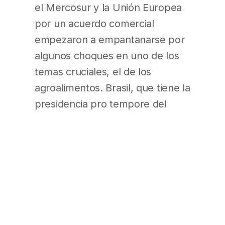
el Mercosur y la Unión Europea
por un acuerdo comercial
empezaron a empantanarse por
algunos choques en uno de los
temas cruciales, el de los
agroalimentos. Brasil, que tiene la
presidencia pro tempore del
Mercosur, dijo que no se moverá
más hasta que los europeos
incluyan en su oferta una
propuesta sobre la carne y el
etanol. A cambio, los brasileños
se mostraron dispuestos a que el
azúcar no entre en la