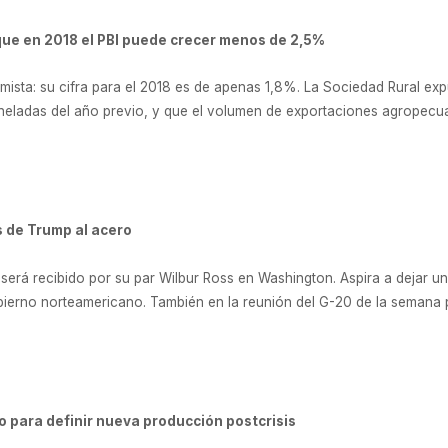
 que en 2018 el PBI puede crecer menos de 2,5%
imista: su cifra para el 2018 es de apenas 1,8%. La Sociedad Rural ex
oneladas del año previo, y que el volumen de exportaciones agropecua
 de Trump al acero
será recibido por su par Wilbur Ross en Washington. Aspira a dejar un
ierno norteamericano. También en la reunión del G-20 de la semana p
ino para definir nueva producción postcrisis