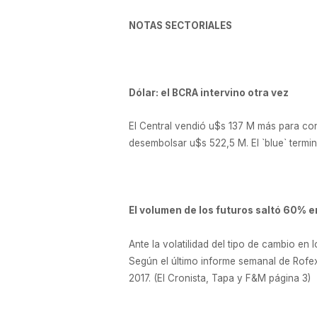
NOTAS SECTORIALES
Dólar: el BCRA intervino otra vez
El Central vendió u$s 137 M más para cont
desembolsar u$s 522,5 M. El `blue` termi
El volumen de los futuros saltó 60% e
Ante la volatilidad del tipo de cambio e
Según el último informe semanal de Rofex
2017. (El Cronista, Tapa y F&M página 3)