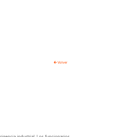
Volver
igencia industrial. Los funcionarios