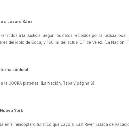
ze a Lázaro Báez
remitidos a la Justicia. Según los datos recibidos por la justicia loca
lares del ídolo de Boca, y 180 mil del actual DT de Vélez. (La Nación, 
terna sindical
 a la UOCRA platense. (La Nación, Tapa y página 8)
 Nueva York
a en el helicóptero turístico que cayó al East River. Estaba de vacaci