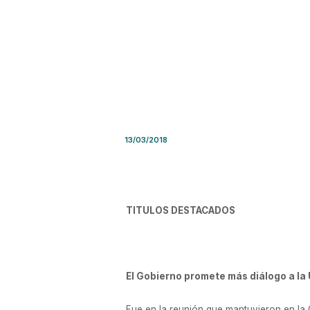
Síntesis de Prensa – Martes
13/03/2018
TITULOS DESTACADOS
El Gobierno promete más diálogo a la 
Fue en la reunión que mantuvieron en la C