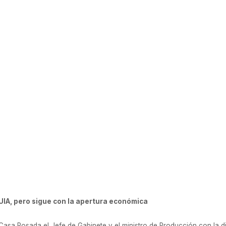
 13 de marzo de 2018
UIA, pero sigue con la apertura económica
asa Rosada el Jefe de Gabinete y el ministro de Producción con la dir