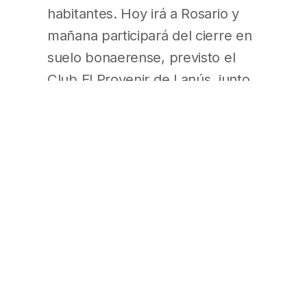
habitantes. Hoy irá a Rosario y
mañana participará del cierre en
suelo bonaerense, previsto el
Club El Provenir de Lanús, junto
a su postulante a gobernadora
María Eugenia Vidal. (El Cronista
– Pág. 9; Página/12 – Pág. 4)
Massa apuesta al voto
“jubilado” con 82% móvil
Sergio Massa estuvo ayer en
Esteban Echeverría, donde