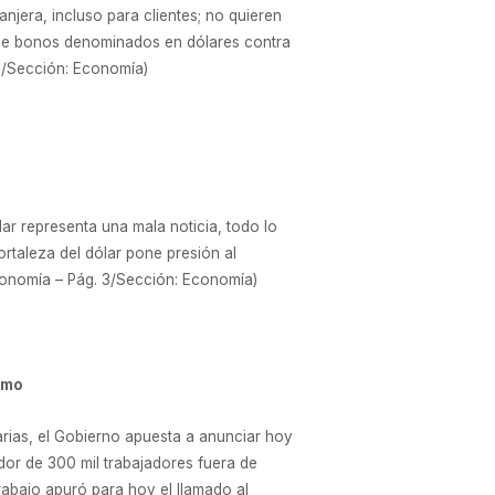
njera, incluso para clientes; no quieren
s de bonos denominados en dólares contra
12/Sección: Economía)
ar representa una mala noticia, todo lo
rtaleza del dólar pone presión al
conomía – Pág. 3/Sección: Economía)
imo
tarias, el Gobierno apuesta a anunciar hoy
dor de 300 mil trabajadores fuera de
rabajo apuró para hoy el llamado al