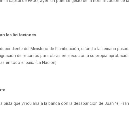
 la capital de EEUU, ayer: un potente gesto de la normalización de las
an las licitaciones
 dependiente del Ministerio de Planificación, difundió la semana pasa
signación de recursos para obras en ejecución a su propia aprobación
as en todo el país. (La Nación)
ato
a pista que vincularía a la banda con la desaparición de Juan “el Fra