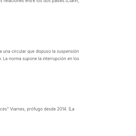
 relaciones entre los dos países.(Clarín,
da una circular que dispuso la suspensión
. La norma supone la interrupción en los
ncés” Viarnes, prófugo desde 2014. (La