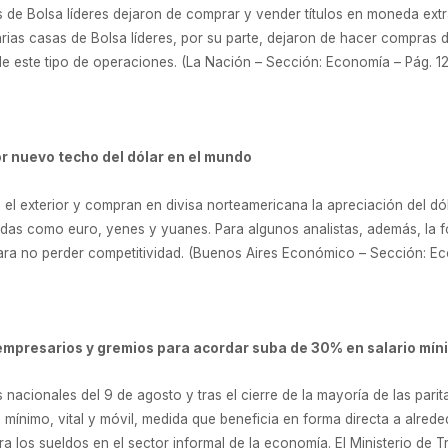
 de Bolsa líderes dejaron de comprar y vender títulos en moneda extra
Varias casas de Bolsa líderes, por su parte, dejaron de hacer compra
de este tipo de operaciones. (La Nación – Sección: Economía – Pág. 
r nuevo techo del dólar en el mundo
el exterior y compran en divisa norteamericana la apreciación del dól
as como euro, yenes y yuanes. Para algunos analistas, además, la fo
ra no perder competitividad. (Buenos Aires Económico – Sección: E
a empresarios y gremios para acordar suba de 30% en salario mín
nacionales del 9 de agosto y tras el cierre de la mayoría de las pari
mínimo, vital y móvil, medida que beneficia en forma directa a alrede
 los sueldos en el sector informal de la economía. El Ministerio de T