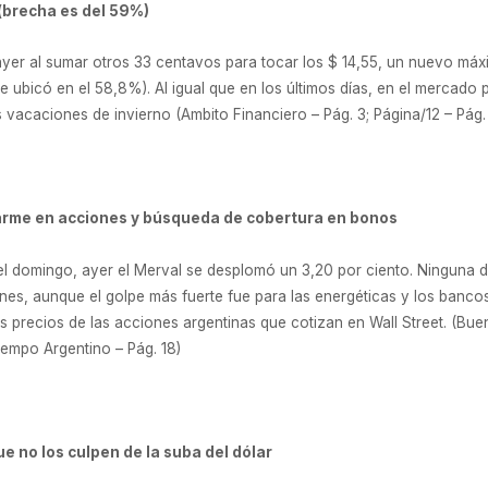
 (brecha es del 59%)
ayer al sumar otros 33 centavos para tocar los $ 14,55, un nuevo máxi
 ubicó en el 58,8%). Al igual que en los últimos días, en el mercado
as vacaciones de invierno (Ambito Financiero – Pág. 3; Página/12 – Pág. 1
sarme en acciones y búsqueda de cobertura en bonos
el domingo, ayer el Merval se desplomó un 3,20 por ciento. Ninguna de
nes, aunque el golpe más fuerte fue para las energéticas y los bancos
los precios de las acciones argentinas que cotizan en Wall Street. (B
empo Argentino – Pág. 18)
 no los culpen de la suba del dólar