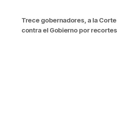
Trece gobernadores, a la Corte
contra el Gobierno por recortes
Fueron acciones individuales,
pero los Fiscales de Estado las
concretaron a la vez, en una foto
que blinda la estocada de las
provincias. Esta semana
arrancarán las conversaciones
bilaterales con la Casa Rosada. A
último momento esquivaron la
presentación Misiones, Río
Negro y Neuquén. (Ámbito