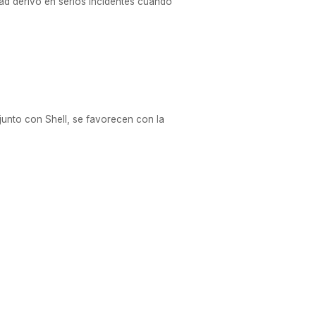
ad derivó en serios incidentes cuando
 junto con Shell, se favorecen con la