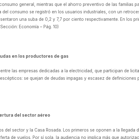
 consumo general, mientras que el ahorro preventivo de las familias p
da del consumo se registró en los usuarios industriales, con un retroce
resentaron una suba de 0,2 y 7,7 por ciento respectivamente. En los
– Sección: Economía – Pág. 10)
dudas en los productores de gas
entre las empresas dedicadas a la electricidad, que participan de lic
escépticos: se quejan de deudas impagas y escasez de definiciones pa
ertura del sector aéreo
os del sector y la Casa Rosada. Los primeros se oponen a la llegada 
erta de vuelos. Por sí sola, la audiencia no implica más que autoriza