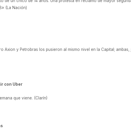
ato de un chico de 14 años. Una protesta en reclamo de mayor segurid
8» (La Nación)
ro Axion y Petrobras los pusieron al mismo nivel en la Capital; ambas,
ir con Uber
 semana que viene. (Clarín)
as