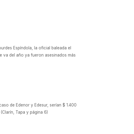
des Espíndola, la oficial baleada el
que va del año ya fueron asesinados más
el caso de Edenor y Edesur, serían $ 1.400
 (Clarín, Tapa y página 6)