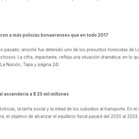
naron a más policías bonaerenses que en todo 2017
 pasado; anoche fue detenido uno de los presuntos homicidas de Lour
hosos. La cifra, impactante, refleja una situación dramática: en lo 
(La Nación, Tapa y página 24)
al ascendería a $ 25 mil millones
léctricas, la tarifa social y la mitad de los subsidios al transporte. En 
 el objetivo de alcanzar el equilibrio fiscal pasará del 2020 al 2023.