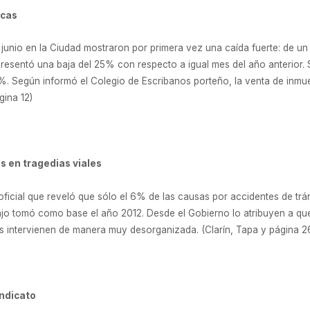
ecas
e junio en la Ciudad mostraron por primera vez una caída fuerte: de u
presentó una baja del 25% con respecto a igual mes del año anterior.
,7%. Según informó el Colegio de Escribanos porteño, la venta de inm
gina 12)
s en tragedias viales
io oficial que reveló que sólo el 6% de las causas por accidentes de tr
jo tomó como base el año 2012. Desde el Gobierno lo atribuyen a que
s intervienen de manera muy desorganizada. (Clarín, Tapa y página 2
indicato