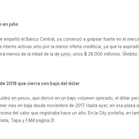
 en julio
ue se empeñó el Banco Central, ya comenzó a golpear fuerte en el merc
interés activas sino por la menor oferta crediticia, ya que la aspirador
erá menos de la mitad de la de junio, unos $ 28.000 millones. (Ámbito
de 2018 que cierra con baja del dólar
uidez en pesos, que derivó en un bajo volumen operado, el dólar perd
primer mes en baja desde noviembre de 2017. Hasta ayer, en esa plaza
cima del valor que registraba hace un año. En la City porteña, en tant
onista, Tapa y F&M página 2)