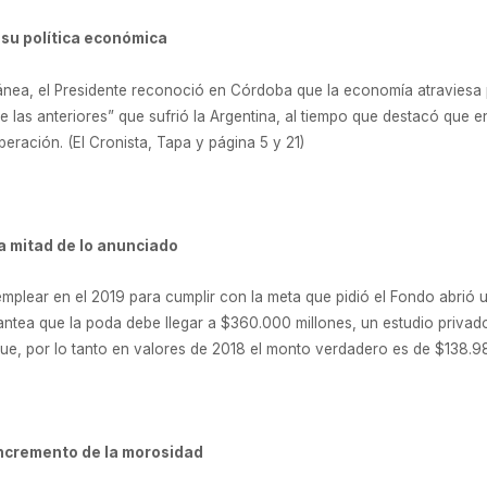
 su política económica
ánea, el Presidente reconoció en Córdoba que la economía atraviesa 
las anteriores” que sufrió la Argentina, al tiempo que destacó que en
peración. (El Cronista, Tapa y página 5 y 21)
 la mitad de lo anunciado
emplear en el 2019 para cumplir con la meta que pidió el Fondo abrió u
plantea que la poda debe llegar a $360.000 millones, un estudio priva
 que, por lo tanto en valores de 2018 el monto verdadero es de $138.9
incremento de la morosidad