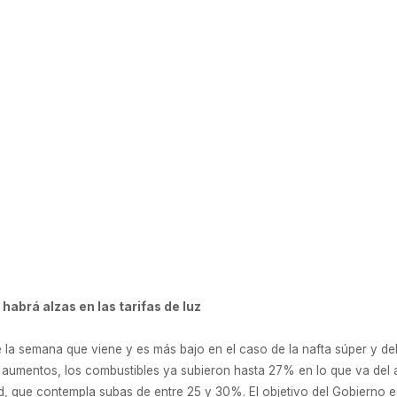
1 de julio de 2018
 habrá alzas en las tarifas de luz
 la semana que viene y es más bajo en el caso de la nafta súper y del g
 aumentos, los combustibles ya subieron hasta 27% en lo que va del a
ad, que contempla subas de entre 25 y 30%. El objetivo del Gobierno es 