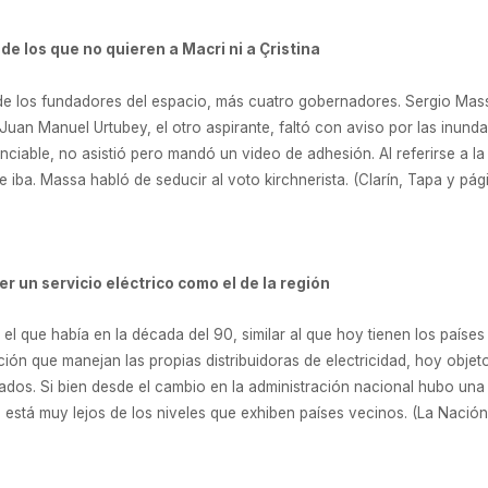
 de los que no quieren a Macri ni a Çristina
 de los fundadores del espacio, más cuatro gobernadores. Sergio Massa
. Juan Manuel Urtubey, el otro aspirante, faltó con aviso por las inun
able, no asistió pero mandó un video de adhesión. Al referirse a la 
se iba. Massa habló de seducir al voto kirchnerista. (Clarín, Tapa y pág
r un servicio eléctrico como el de la región
 el que había en la década del 90, similar al que hoy tienen los países
ión que manejan las propias distribuidoras de electricidad, hoy objeto 
ados. Si bien desde el cambio en la administración nacional hubo una m
está muy lejos de los niveles que exhiben países vecinos. (La Nación