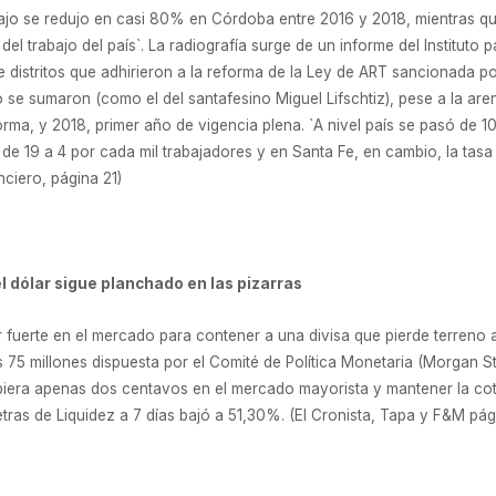
rabajo se redujo en casi 80% en Córdoba entre 2016 y 2018, mientras qu
del trabajo del país`. La radiografía surge de un informe del Instituto 
 distritos que adhirieron a la reforma de la Ley de ART sancionada p
o se sumaron (como el del santafesino Miguel Lifschtiz), pese a la a
orma, y 2018, primer año de vigencia plena. `A nivel país se pasó de 10
 de 19 a 4 por cada mil trabajadores y en Santa Fe, en cambio, la tasa
nciero, página 21)
l dólar sigue planchado en las pizarras
 fuerte en el mercado para contener a una divisa que pierde terreno a n
s 75 millones dispuesta por el Comité de Política Monetaria (Morgan S
subiera apenas dos centavos en el mercado mayorista y mantener la coti
tras de Liquidez a 7 días bajó a 51,30%. (El Cronista, Tapa y F&M pági