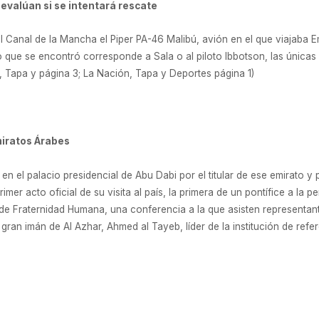
 evalúan si se intentará rescate
Canal de la Mancha el Piper PA-46 Malibú, avión en el que viajaba Emi
 que se encontró corresponde a Sala o al piloto Ibbotson, las única
n, Tapa y página 3; La Nación, Tapa y Deportes página 1)
miratos Árabes
 en el palacio presidencial de Abu Dabi por el titular de ese emirato 
imer acto oficial de su visita al país, la primera de un pontífice a la 
 de Fraternidad Humana, una conferencia a la que asisten representant
gran imán de Al Azhar, Ahmed al Tayeb, líder de la institución de refer