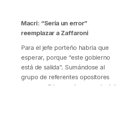
Macri: “Sería un error”
reemplazar a Zaffaroni
Para el jefe porteño habría que
esperar, porque “este gobierno
está de salida”. Sumándose al
grupo de referentes opositores
que se refirieron a la renuncia del
juez de la Corte Suprema
Eugenio Zaffaroni, el
precandidato presidencial del
PRO consideró que “sería un
enorme error” (Clarín – Pág. 10)