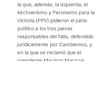
la que, además, la izquierda, el
kirchnerismo y Peronismo para la
Victoria (PPV) pidieron el juicio
político a los tres jueces
responsables del fallo, defendido
jurídicamente por Cambiemos, y
en la que se reclamó que el
presidente Mauricio Macri se
manifieste públicamente sobre la
decisión del máximo tribunal.
(Buenos Aires Económico – Pág.
1,15; La Nación – Pág. 1,10; Ambito
Financiero – Pág. 1,10; Clarín –
Pág. 1,3)