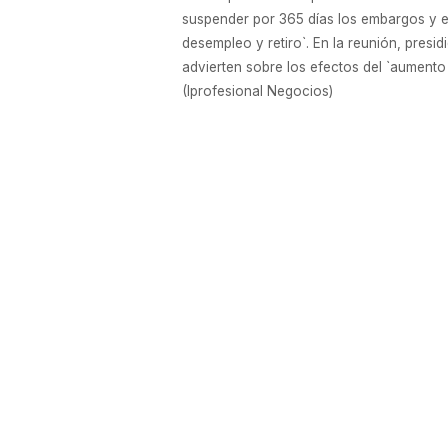
suspender por 365 días los embargos y e
desempleo y retiro`. En la reunión, pres
advierten sobre los efectos del `aumento
(Iprofesional Negocios)
EMPRESAS
General Motors invierte para un nuev
El anuncio será mañana en Rosario. Se tr
semana que comenzará a producir en el p
demandará un nuevo proceso de inversión
pero su presencia en la fábrica aún no e
millones) y el nuevo modelo Cruze (US$ 30