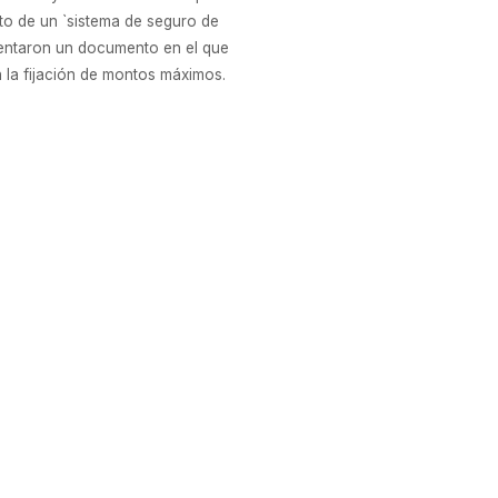
o de un `sistema de seguro de
esentaron un documento en el que
n la fijación de montos máximos.
automotriz General Motors anunciará esta
s afueras de Rosario. El proyecto
te Mauricio Macri participe del anuncio,
 entre mejoras a la planta (US$ 450
S$ 400 millones). (Clarín Pág. 26)