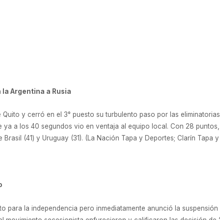
a la Argentina a Rusia
e Quito y cerró en el 3° puesto su turbulento paso por las eliminatori
ue ya a los 40 segundos vio en ventaja al equipo local. Con 28 puntos
e Brasil (41) y Uruguay (31). (La Nación Tapa y Deportes; Clarín Tapa y
o
o para la independencia pero inmediatamente anunció la suspensión 
l movimiento secesionista enfurecieron y calificaron las decisión de “