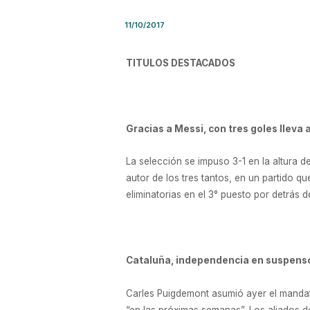
11/10/2017
TITULOS DESTACADOS
Gracias a Messi, con tres goles lleva 
La selección se impuso 3-1 en la altura d
autor de los tres tantos, en un partido q
eliminatorias en el 3° puesto por detrás d
Cataluña, independencia en suspens
Carles Puigdemont asumió ayer el mandat
“en las próximas semanas”. Los aliados de