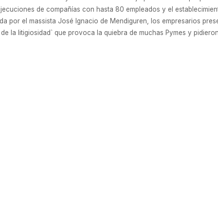
jecuciones de compañías con hasta 80 empleados y el establecimient
idida por el massista José Ignacio de Mendiguren, los empresarios pr
 de la litigiosidad` que provoca la quiebra de muchas Pymes y pidiero
o modelo, US$ 400 millones
ata de un vehículo de alta gama que requiere de otra plataforma. La 
aís un nuevo modelo en la planta que posee en General Alvear, en la
 cuyo monto rondaría los US$ 400 millones. Se prevé que el presiden
stá confirmada. El último desembolso de US$ 750 millones, se repartió
0 millones). Ahora, la inversión destinada al vehículo sería mayor (U