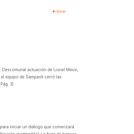
Volver
as. Descomunal actuación de Lionel Messi,
, el equipo de Sampaoli cerró las
 Pág. 3)
para iniciar un diálogo que comenzará
traición inadmisible”. La fuga de bancos