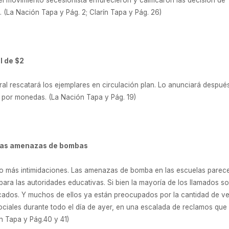
. (La Nación Tapa y Pág. 2; Clarín Tapa y Pág. 26)
l de $2
tral rescatará los ejemplares en circulación plan. Lo anunciará despu
s por monedas. (La Nación Tapa y Pág. 19)
 las amenazas de bombas
bo más intimidaciones. Las amenazas de bomba en las escuelas parece
ara las autoridades educativas. Si bien la mayoría de los llamados 
dicados. Y muchos de ellos ya están preocupados por la cantidad de v
ociales durante todo el día de ayer, en una escalada de reclamos que
ín Tapa y Pág.40 y 41)