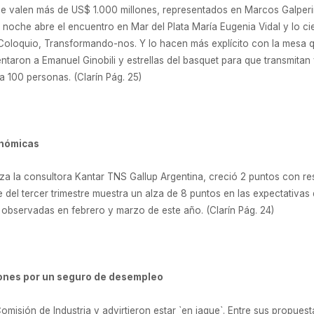
ue valen más de US$ 1.000 millones, representados en Marcos Galper
a noche abre el encuentro en Mar del Plata María Eugenia Vidal y lo ci
e Coloquio, Transformando-nos. Y lo hacen más explícito con la mesa q
taron a Emanuel Ginobili y estrellas del basquet para que transmitan 
a 100 personas. (Clarín Pág. 25)
onómicas
za la consultora Kantar TNS Gallup Argentina, creció 2 puntos con re
 del tercer trimestre muestra un alza de 8 puntos en las expectativas 
observadas en febrero y marzo de este año. (Clarín Pág. 24)
ones por un seguro de desempleo
misión de Industria y advirtieron estar `en jaque`. Entre sus propuest