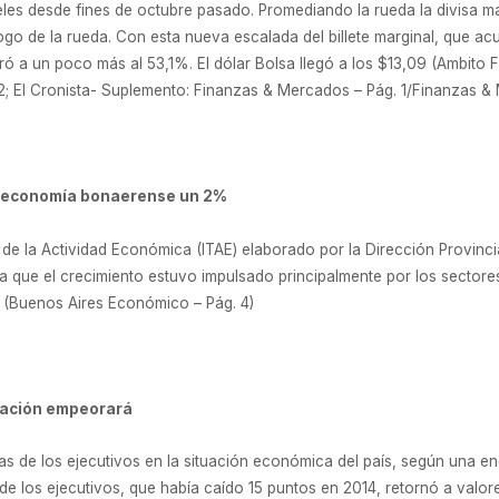
iveles desde fines de octubre pasado. Promediando la rueda la divisa ma
ílogo de la rueda. Con esta nueva escalada del billete marginal, que 
iró a un poco más al 53,1%. El dólar Bolsa llegó a los $13,09 (Ambito 
2; El Cronista- Suplemento: Finanzas & Mercados – Pág. 1/Finanzas &
e economía bonaerense un 2%
 de la Actividad Económica (ITAE) elaborado por la Dirección Provincia
 que el crecimiento estuvo impulsado principalmente por los sectores
a. (Buenos Aires Económico – Pág. 4)
tuación empeorará
as de los ejecutivos en la situación económica del país, según una en
 de los ejecutivos, que había caído 15 puntos en 2014, retornó a valore