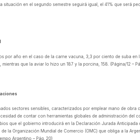
a situación en el segundo semestre seguirá igual, el 41% que será peo
d
los por año en el caso de la carne vacuna, 3,3 por ciento de suba en l
mientras que la aviar lo hizo un 187 y la porcina, 158. (Página/12 – Pá
taciones
mados sectores sensibles, caracterizados por emplear mano de obra ca
ecesidad de contar con herramientas globales de administración del c
os que el gobierno introducirá en la Declaración Jurada Anticipada d
el de la Organización Mundial de Comercio (OMC) que obliga a la Argen
iempo Argentino – Pág. 20)