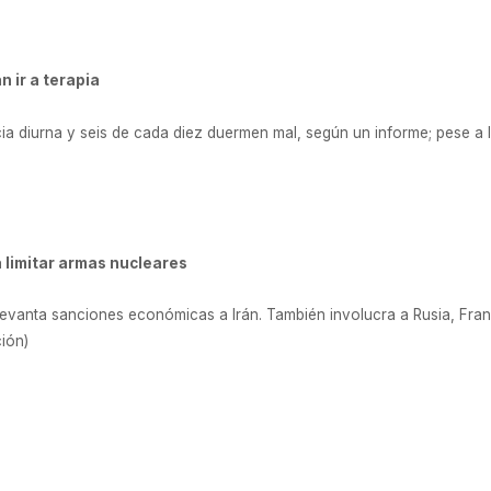
 ir a terapia
ia diurna y seis de cada diez duermen mal, según un informe; pese a l
a limitar armas nucleares
y levanta sanciones económicas a Irán. También involucra a Rusia, Fra
ción)