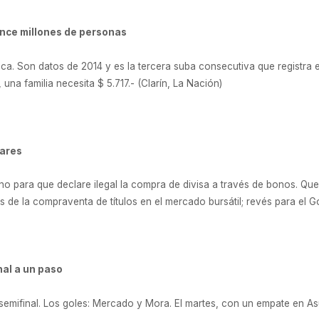
once millones de personas
ica. Son datos de 2014 y es la tercera suba consecutiva que registra 
 una familia necesita $ 5.717.- (Clarín, La Nación)
lares
no para que declare ilegal la compra de divisa a través de bonos. Qued
 de la compraventa de títulos en el mercado bursátil; revés para el G
nal a un paso
 semifinal. Los goles: Mercado y Mora. El martes, con un empate en Asun