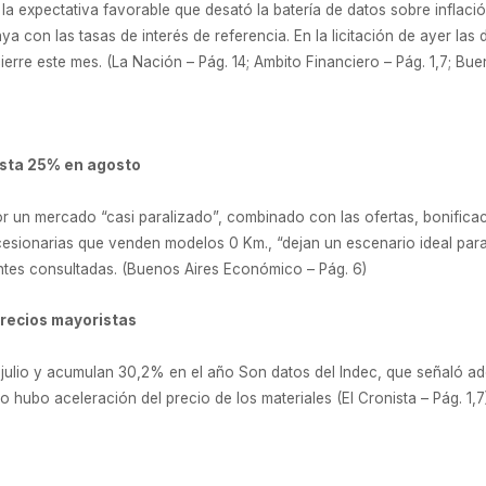
a expectativa favorable que desató la batería de datos sobre inflaci
a con las tasas de interés de referencia. En la licitación de ayer las 
erre este mes. (La Nación – Pág. 14; Ambito Financiero – Pág. 1,7; Bue
asta 25% en agosto
r un mercado “casi paralizado”, combinado con las ofertas, bonifica
esionarias que venden modelos 0 Km., “dejan un escenario ideal para 
ntes consultadas. (Buenos Aires Económico – Pág. 6)
precios mayoristas
julio y acumulan 30,2% en el año Son datos del Indec, que señaló ad
o hubo aceleración del precio de los materiales (El Cronista – Pág. 1,7