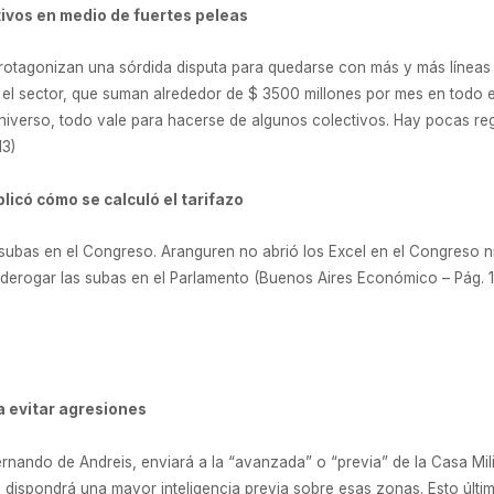
tivos en medio de fuertes peleas
protagonizan una sórdida disputa para quedarse con más y más líneas 
el sector, que suman alrededor de $ 3500 millones por mes en todo el 
universo, todo vale para hacerse de algunos colectivos. Hay pocas r
13)
icó cómo se calculó el tarifazo
 subas en el Congreso. Aranguren no abrió los Excel en el Congreso ni
e derogar las subas en el Parlamento (Buenos Aires Económico – Pág. 1,1
a evitar agresiones
Fernando de Andreis, enviará a la “avanzada” o “previa” de la Casa Mil
e dispondrá una mayor inteligencia previa sobre esas zonas. Esto últi