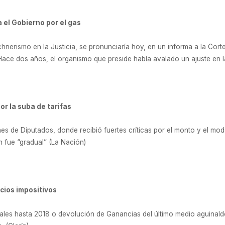
 el Gobierno por el gas
chnerismo en la Justicia, se pronunciaría hoy, en un informa a la Cort
 Hace dos años, el organismo que preside había avalado un ajuste en la
or la suba de tarifas
s de Diputados, donde recibió fuertes críticas por el monto y el modo
n fue “gradual” (La Nación)
icios impositivos
nales hasta 2018 o devolución de Ganancias del último medio aguinald