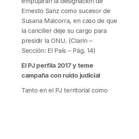
empujarán la designación de
Ernesto Sanz como sucesor de
Susana Malcorra, en caso de que
la canciller deje su cargo para
presidir la ONU. (Clarín –
Sección: El País – Pág. 14)
El PJ perfila 2017 y teme
campaña con ruido judicial
Tanto en el PJ territorial como
entre los grupos K, al menú de
conflictos políticos le suman otro
factor turbulento: la certeza de
que la campaña del año próximo