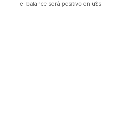
el balance será positivo en u$s
5800 millones. (El Cronista, Tapa
y página 2 y 3)
Ya hay faltantes en Precios
Cuidados
Desde las asociaciones que
defienden los derechos de los
consumidores denunciaron que
apenas se encuentran la mitad
de los productos listados. Sin
embargo, desde la Secretaría de
Comercio Interior aseguraron