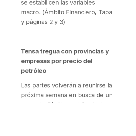
se estabilicen las variables
macro. (Ámbito Financiero, Tapa
y páginas 2 y 3)
Tensa tregua con provincias y
empresas por precio del
petróleo
Las partes volverán a reunirse la
próxima semana en busca de un
acuerdo. Río Negro irá ante la
Justicia para frenar decreto que
congela el precio de los
combustibles. (Ámbito