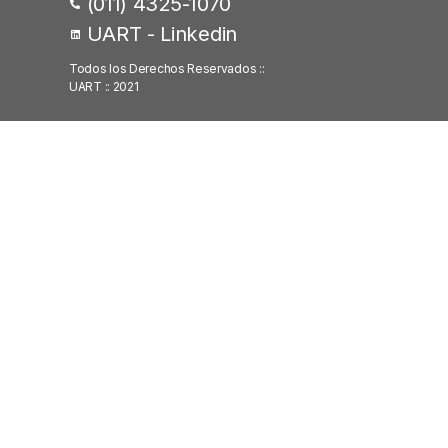
(011) 4325-1070
UART - Linkedin
Todos los Derechos Reservados ::
UART :: 2021