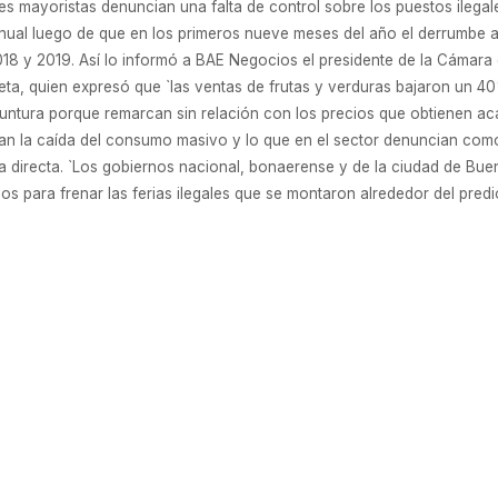
s mayoristas denuncian una falta de control sobre los puestos ilega
nual luego de que en los primeros nueve meses del año el derrumbe a
18 y 2019. Así lo informó a BAE Negocios el presidente de la Cámara
ta, quien expresó que `las ventas de frutas y verduras bajaron un 40
tura porque remarcan sin relación con los precios que obtienen acá`.
tan la caída del consumo masivo y lo que en el sector denuncian com
ta directa. `Los gobiernos nacional, bonaerense y de la ciudad de Bue
os para frenar las ferias ilegales que se montaron alrededor del predio
en sintonía con la “cuarta revolución industrial”
u nueva planta en Esteban Echeverría. Su producción estará orientad
de 13.300 m2, la empresa destina el 40% de su producción a países lat
250 personas entre ingenieros, técnicos, investigadores y administrat