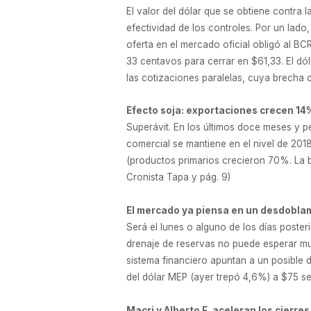
El valor del dólar que se obtiene contra
efectividad de los controles. Por un lado
oferta en el mercado oficial obligó al B
33 centavos para cerrar en $61,33. El dól
las cotizaciones paralelas, cuya brecha 
Efecto soja: exportaciones crecen 1
Superávit. En los últimos doce meses y p
comercial se mantiene en el nivel de 2018
(productos primarios crecieron 70%. La 
Cronista Tapa y pág. 9)
El mercado ya piensa en un desdobla
Será el lunes o alguno de los días poster
drenaje de reservas no puede esperar m
sistema financiero apuntan a un posible d
del dólar MEP (ayer trepó 4,6%) a $75 ser
Macri y Alberto F. aceleran los cierres