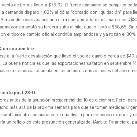
 la venta de bonos llegó a $78,02. El frente cambiario se complica ca
, la demanda disparó 4,62% al dólar “contado con liquidación” para llev
CRA a vender reservas por una cifra que operadores estimaron en U$S30
ar mayorista anotó su tercera suba al hilo, que lo llevó a $58,65. Si
con el tipo de cambio oficial continúa ampliándose y ya rozan el 30%
4% en septiembre
ese a la fuerte devaluación que llevó el tipo de cambio cerca de $40 
. La buena noticia es que las exportaciones saltaron en septiembre 14,
balanza comercial acumula en los primeros nueve meses del año un s
miento post 28-O
iores antes de la asunción presidencial del 10 de diciembre. Pero, para
ucho más allá de la próxima semana para que se tomen medidas urgen
esdoblamiento cambiario entre una divisa para comercio exterior y otr
ía un reflejo de esta presunción generalizada. (Ámbito Financiero, pág