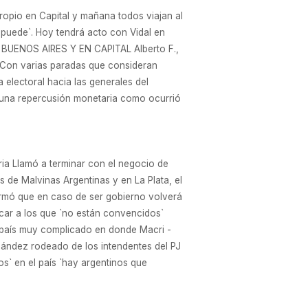
propio en Capital y mañana todos viajan al
e puede`. Hoy tendrá acto con Vidal en
UENOS AIRES Y EN CAPITAL Alberto F.,
a. Con varias paradas que consideran
 electoral hacia las generales del
a una repercusión monetaria como ocurrió
ia Llamó a terminar con el negocio de
s de Malvinas Argentinas y en La Plata, el
firmó que en caso de ser gobierno volverá
vocar a los que `no están convencidos`
n país muy complicado en donde Macri -
nández rodeado de los intendentes del PJ
s` en el país `hay argentinos que