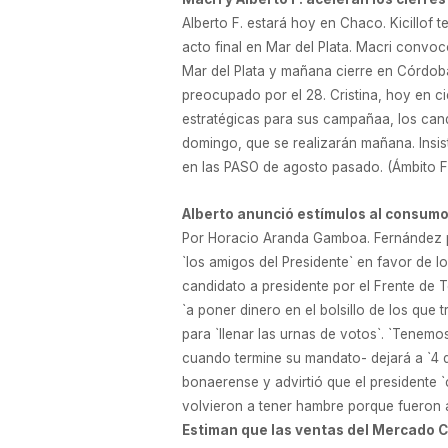
Alberto F. estará hoy en Chaco. Kicillof 
acto final en Mar del Plata. Macri convoc
Mar del Plata y mañana cierre en Cór
preocupado por el 28. Cristina, hoy en ci
estratégicas para sus campañaa, los candi
domingo, que se realizarán mañana. Insis
en las PASO de agosto pasado. (Ámbito Fi
Alberto anunció estímulos al consumo 
Por Horacio Aranda Gamboa. Fernández pi
`los amigos del Presidente` en favor de l
candidato a presidente por el Frente de 
`a poner dinero en el bolsillo de los que
para `llenar las urnas de votos`. `Tenem
cuando termine su mandato- dejará a `4 d
bonaerense y advirtió que el presidente 
volvieron a tener hambre porque fueron ab
Estiman que las ventas del Mercado C