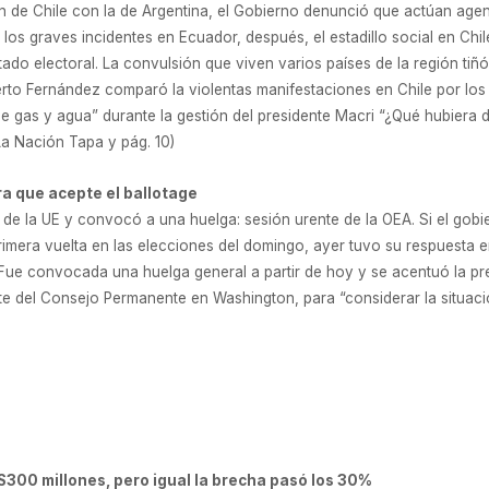
n de Chile con la de Argentina, el Gobierno denunció que actúan ag
los graves incidentes en Ecuador, después, el estadillo social en Chil
ltado electoral. La convulsión que viven varios países de la región ti
berto Fernández comparó la violentas manifestaciones en Chile por los
de gas y agua” durante la gestión del presidente Macri “¿Qué hubiera 
La Nación Tapa y pág. 10)
a que acepte el ballotage
de la UE y convocó a una huelga: sesión urente de la OEA. Si el gob
primera vuelta en las elecciones del domingo, ayer tuvo su respuesta 
 Fue convocada una huelga general a partir de hoy y se acentuó la pr
 del Consejo Permanente en Washington, para “considerar la situació
S300 millones, pero igual la brecha pasó los 30%