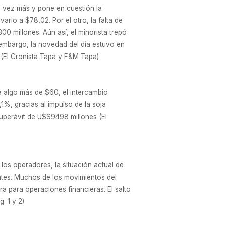
da vez más y pone en cuestión la
arlo a $78,02. Por el otro, la falta de
0 millones. Aún así, el minorista trepó
n embargo, la novedad del día estuvo en
 (El Cronista Tapa y F&M Tapa)
a algo más de $60, el intercambio
1%, gracias al impulso de la soja
uperávit de U$S9498 millones (El
 los operadores, la situación actual de
tes. Muchos de los movimientos del
a para operaciones financieras. El salto
. 1 y 2)