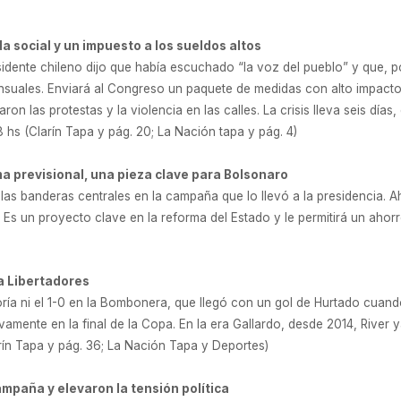
a social y un impuesto a los sueldos altos
idente chileno dijo que había escuchado “la voz del pueblo” y que, po
mensuales. Enviará al Congreso un paquete de medidas con alto impacto
ron las protestas y la violencia en las calles. La crisis lleva seis día
 hs (Clarín Tapa y pág. 20; La Nación tapa y pág. 4)
ma previsional, una pieza clave para Bolsonaro
las banderas centrales en la campaña que lo llevó a la presidencia. A
 Es un proyecto clave en la reforma del Estado y le permitirá un ahor
la Libertadores
ría ni el 1-0 en la Bombonera, que llegó con un gol de Hurtado cuando
uevamente en la final de la Copa. En la era Gallardo, desde 2014, Rive
rín Tapa y pág. 36; La Nación Tapa y Deportes)
ampaña y elevaron la tensión política