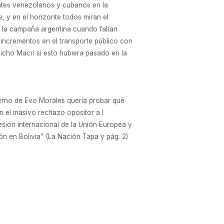
entes venezolanos y cubanos en la
e, y en el horizonte todos miran el
ñó la campaña argentina cuando faltan
 incrementos en el transporte público con
dicho Macri si esto hubiera pasado en la
ierno de Evo Morales quería probar qué
en el masivo rechazo opositor a l
esión internacional de la Unión Europea y
n en Bolivia” (La Nación Tapa y pág. 2)