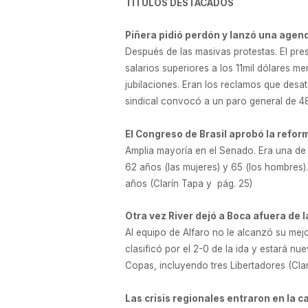
TITULOS DESTACADOS
Piñera pidió perdón y lanzó una agend
Después de las masivas protestas. El pres
salarios superiores a los 11mil dólares 
jubilaciones. Eran los reclamos que desata
sindical convocó a un paro general de 48
El Congreso de Brasil aprobó la refor
Amplia mayoría en el Senado. Era una de 
62 años (las mujeres) y 65 (los hombres).
años (Clarín Tapa y pág. 25)
Otra vez River dejó a Boca afuera de 
Al equipo de Alfaro no le alcanzó su mejo
clasificó por el 2-0 de la ida y estará n
Copas, incluyendo tres Libertadores (Cla
Las crisis regionales entraron en la c