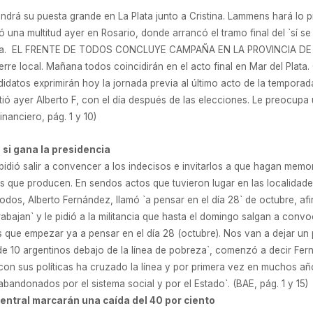
tendrá su puesta grande en La Plata junto a Cristina. Lammens hará lo 
ó una multitud ayer en Rosario, donde arrancó el tramo final del `sí s
doba. EL FRENTE DE TODOS CONCLUYE CAMPAÑA EN LA PROVINCIA DE B
erre local. Mañana todos coincidirán en el acto final en Mar del Plat
datos exprimirán hoy la jornada previa al último acto de la temporada
tió ayer Alberto F, con el día después de las elecciones. Le preocup
nanciero, pág. 1 y 10)
si gana la presidencia
dió salir a convencer a los indecisos e invitarlos a que hagan memor
os que producen. En sendos actos que tuvieron lugar en las localidade
Todos, Alberto Fernández, llamó `a pensar en el día 28` de octubre, a
 trabajan` y le pidió a la militancia que hasta el domingo salgan a con
os que empezar ya a pensar en el día 28 (octubre). Nos van a dejar u
e 10 argentinos debajo de la línea de pobreza`, comenzó a decir Fer
`con sus políticas ha cruzado la línea y por primera vez en muchos año
andonados por el sistema social y por el Estado`. (BAE, pág. 1 y 15)
entral marcarán una caída del 40 por ciento