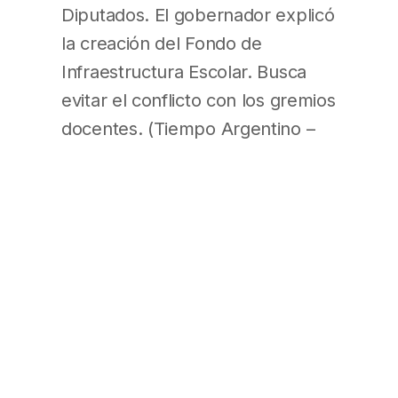
Diputados. El gobernador explicó
la creación del Fondo de
Infraestructura Escolar. Busca
evitar el conflicto con los gremios
docentes. (Tiempo Argentino –
Pág. 11)
El pacto Massa-Posse, en crisis
por embates del clan Galmarini
Gustavo Posse, el alcalde de San
Isidro que blande su condición de
no peronista como bandera de la
“pluralidad” del Frente
Renovador, envió un ultimátum