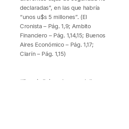
declaradas”, en las que habría
“unos u$s 5 millones”. (El
Cronista – Pág. 1,9; Ambito
Financiero – Pág. 1,14,15; Buenos
Aires Económico – Pág. 1,17;
Clarín – Pág. 1,15)
“Para influir en la agenda”
La ex presidenta reivindicó la
necesidad de “enfocarnos en los
problemas cotidianos” y recordó
“las paritarias que cerraban por