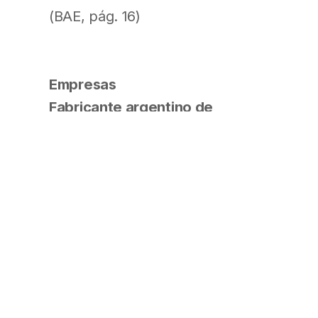
(BAE, pág. 16)
Empresas
Fabricante argentino de
cápsulas de café invertirá $
300 M y quiere competir con
Nespresso
Los desembolsos se ejecutarán
en los próximos dos años.
Anuncio de Javier Boustani, CEO
de Kapselmaker, proveedor de
Café Martínez y El Bohío. Planes
de desembarco en Milán y NY