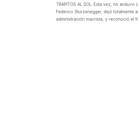
TRAPITOS AL SOL. Esta vez, no anduvo co
Federico Sturzenegger, dejó totalmente a
administración macrista, y reconoció el 
desacelerar el proceso desinflacionario”,
EMPRESAS
Fábrica textil anunció inversiones po
El empresario Teddy Karagozian reactivar
planta hilandera del país TN Platex en la
otros 100 cuando se reciban las nuevas
que la Argentina debe invertir para sali
encuentro. (Ambito.com)