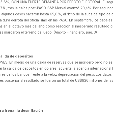
 5,6%, CON UNA FUERTE DEMANDA POR EFECTO ELECTORAL. El segme
87%, tras la caída post-PASO. S&P Merval avanzó 20,4%. Por segund
lgunos casos saltaron hasta 65,6%, al ritmo de la suba del tipo de ca
la dura derrota del oficialismo en las PASO. En septiembre, los papele
as en el octavo mes del año como reacción al inesperado resultado de 
les marcaron el terreno de juego. (Ámbito Financiero, pág. 3)
alida de depósitos
. En medio de una caída de reservas que se morigeró pero no se de
 la salida de depósitos en dólares, advierte la agencia internacional
es de los bancos frente a la veloz depreciación del peso. Los datos
unes posterior al resultado se fueron un total de US$926 millones de 
ra frenar la desinflación