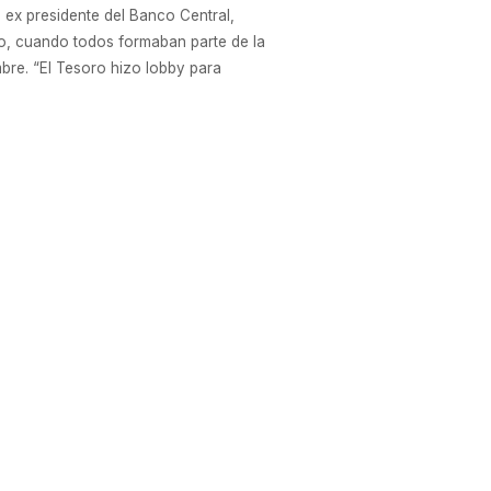
ex presidente del Banco Central,
to, cuando todos formaban parte de la
bre. “El Tesoro hizo lobby para
artely. (BAE, pág. 6)
e electo, Alberto Fernández, la mayor
 empleos durante lo que resta del año y
 yo solo deseo que ustedes comprendan
eguir más”, expresó Karagozian en el