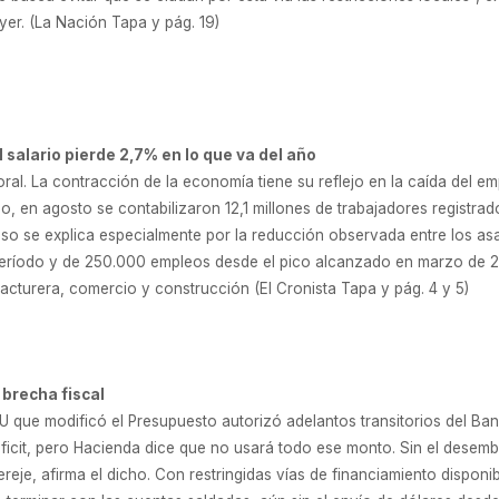
yer. (La Nación Tapa y pág. 19)
l salario pierde 2,7% en lo que va del año
ral. La contracción de la economía tiene su reflejo en la caída del em
o, en agosto se contabilizaron 12,1 millones de trabajadores registrad
eso se explica especialmente por la reducción observada entre los asa
eríodo y de 250.000 empleos desde el pico alcanzado en marzo de 201
acturera, comercio y construcción (El Cronista Tapa y pág. 4 y 5)
 brecha fiscal
DNU que modificó el Presupuesto autorizó adelantos transitorios del B
 déficit, pero Hacienda dice que no usará todo ese monto. Sin el dese
ereje, afirma el dicho. Con restringidas vías de financiamiento disponi