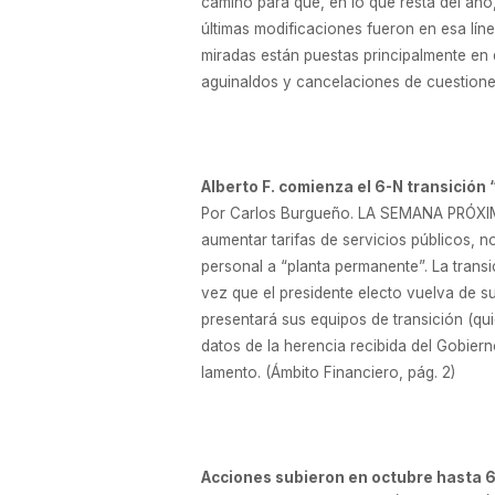
camino para que, en lo que resta del año
últimas modificaciones fueron en esa líne
miradas están puestas principalmente en 
aguinaldos y cancelaciones de cuestiones 
Alberto F. comienza el 6-N transición
Por Carlos Burgueño. LA SEMANA PRÓXI
aumentar tarifas de servicios públicos, n
personal a “planta permanente”. La trans
vez que el presidente electo vuelva de s
presentará sus equipos de transición (qui
datos de la herencia recibida del Gobier
lamento. (Ámbito Financiero, pág. 2)
Acciones subieron en octubre hasta 6