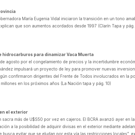
rovincia
gobernadora María Eugenia Vidal iniciaron la transición en un tono amab
 explican que son aumentos acordados desde 1997 (Clarín Tapa y pág.
e hidrocarburos para dinamizar Vaca Muerta
 de agosto por el congelamiento de precios y la incertidumbre económi
nández impulsará un proyecto de ley para promover nuevas inversion
n confirmaron dirigentes del Frente de Todos involucrados en la polít
millones en los próximos años (La Nación tapa y pág. 10)
n el exterior
en sacra más de U$S50 por vez en cajeros. El BCRA avanzó ayer en la
ión a la posibilidad de adquirir divisas en el exterior mediante adelan
busca evitar que se eludan por esta vía las restricciones locales”, exp