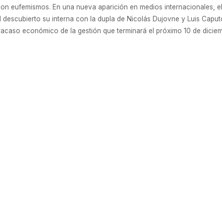
n eufemismos. En una nueva aparición en medios internacionales, el 
l descubierto su interna con la dupla de Nicolás Dujovne y Luis Capu
fracaso económico de la gestión que terminará el próximo 10 de diciem
 afirmó el economista en una nota publicada en la revista Americas Qu
r u$s4 millones y contratación de 200 trabajadores
á una planta en La Rioja. Lo anunció durante una visita del president
 localidad bonaerense de San Martín. La reapertura permitirá crear 100
 máquinas encargadas para 2020. “Las máquinas van a venir pronto,
r de este pozo del que estamos. La especulación financiera no puede s