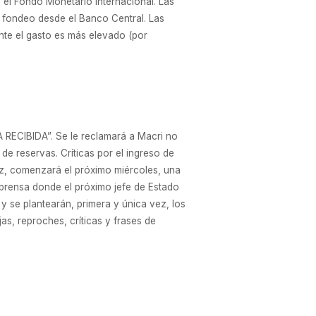
e el Fondo Monetario Internacional. Las
l fondeo desde el Banco Central. Las
nte el gasto es más elevado (por
CIBIDA”. Se le reclamará a Macri no
de reservas. Críticas por el ingreso de
dez, comenzará el próximo miércoles, una
e prensa donde el próximo jefe de Estado
y se plantearán, primera y única vez, los
s, reproches, críticas y frases de