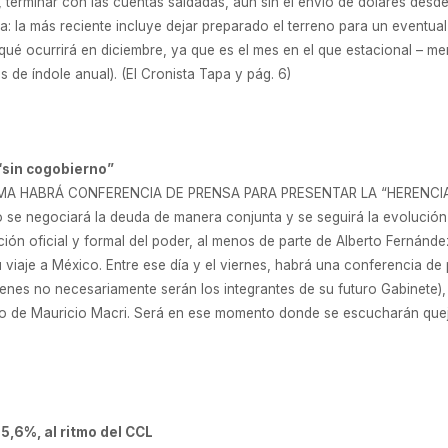
, terminar con las cuentas saldadas, aún sin el envío de dólares desd
a: la más reciente incluye dejar preparado el terreno para un eventua
qué ocurrirá en diciembre, ya que es el mes en el que estacional – me
de índole anual). (El Cronista Tapa y pág. 6)
 “sin cogobierno”
MA HABRÁ CONFERENCIA DE PRENSA PARA PRESENTAR LA “HERENCIA RE
o se negociará la deuda de manera conjunta y se seguirá la evolución 
ición oficial y formal del poder, al menos de parte de Alberto Fernán
u viaje a México. Entre ese día y el viernes, habrá una conferencia d
enes no necesariamente serán los integrantes de su futuro Gabinete), 
no de Mauricio Macri. Será en ese momento donde se escucharán queja
5,6%, al ritmo del CCL