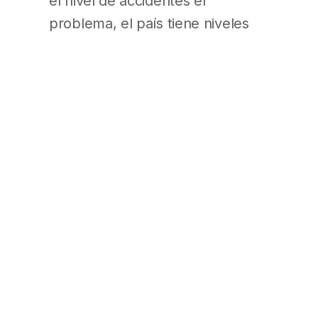
el nivel de accidentes el
problema, el país tiene niveles
que son comparables a España y
Chile pero hay litigiosidad
exacerbada`. (Diario Popular
Pág. 5)
La CGT rechaza discutir
modificaciones en la Ley de
Contrato de Trabajo
La CGT se endurece y se niega a
discutir cambios a la Ley de
Contrato de Trabajo Pese a los