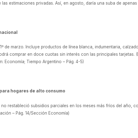
 las estimaciones privadas. Así, en agosto, daría una suba de apenas 1
nacional
1º de marzo. Incluye productos de línea blanca, indumentaria, calzado,
drá comprar en doce cuotas sin interés con las principales tarjetas. (P
: Economía; Tiempo Argentino – Pág. 4-5)
 para hogares de alto consumo
no no restableció subsidios parciales en los meses más fríos del año,
Nación – Pág. 14/Sección Economía)