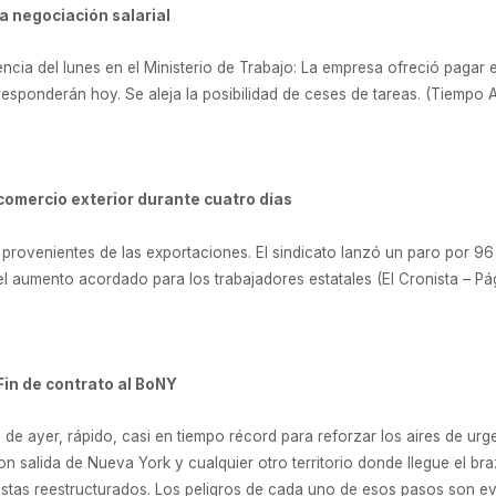
a negociación salarial
iencia del lunes en el Ministerio de Trabajo: La empresa ofreció paga
 responderán hoy. Se aleja la posibilidad de ceses de tareas. (Tiempo A
comercio exterior durante cuatro días
s provenientes de las exportaciones. El sindicato lanzó un paro por 
 el aumento acordado para los trabajadores estatales (El Cronista – Pág
 Fin de contrato al BoNY
de ayer, rápido, casi en tiempo récord para reforzar los aires de urg
n salida de Nueva York y cualquier otro territorio donde llegue el br
istas reestructurados. Los peligros de cada uno de esos pasos son ev