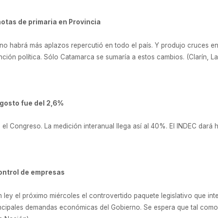
notas de primaria en Provincia
 no habrá más aplazos repercutió en todo el país. Y produjo cruces en
tención política. Sólo Catamarca se sumaría a estos cambios. (Clarín, L
agosto fue del 2,6%
 el Congreso. La medición interanual llega así al 40%. El INDEC dará ho
 control de empresas
en ley el próximo miércoles el controvertido paquete legislativo que in
rincipales demandas económicas del Gobierno. Se espera que tal como